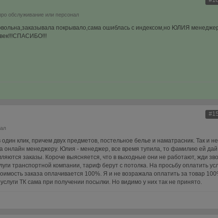
#1
про обслуживание или персонал
 довольна,заказывала покрывало,сама ошиблась с индексом,но ЮЛИЯ менедже
век!!!СПАСИБО!!!
#1
нал
 один клик, причем двух предметов, постельное белье и наматрасник. Так и не
а онлайн менеджеру. Юлия - менеджер, все время тупила, то фамилию ей дай,
ляются заказы. Короче выясняется, что в выходные они не работают, жди зво
луги транспортной компании, тариф берут с потолка. На просьбу оплатить ус
стоимость заказа оплачивается 100%. Я и не возражала оплатить за товар 100
услуги ТК сама при получении посылки. Но видимо у них так не принято.