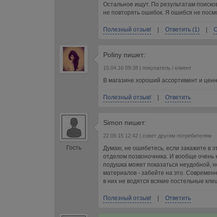
Остальное ищут. По результатам поисков
не повторять ошибок. Я ошибся не посм
Полезный отзыв!
|
Ответить (1)
|
С
Poliny
пишет:
15.04.16 09:38
| покупатель / клиент
В магазине хороший ассортимент и цен
Полезный отзыв!
|
Ответить
Simon
пишет:
22.09.15 12:42
| совет другим потребителям
Гость
Думаю, не ошибетесь, если закажите в 
отделом позвоночника. И вообще очень 
подушка может показаться неудобной, н
материалов - забейте на это. Совреме
в них не водятся всякие постельные кле
Полезный отзыв!
|
Ответить