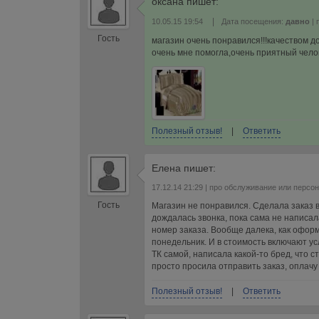
оксана
пишет:
|
10.05.15 19:54
Дата посещения:
давно
| 
Гость
магазин очень понравился!!!качеством
очень мне помогла,очень приятный чело
Полезный отзыв!
|
Ответить
Елена
пишет:
17.12.14 21:29
| про обслуживание или персо
Гость
Магазин не понравился. Сделала заказ в
дождалась звонка, пока сама не написал
номер заказа. Вообще далека, как оформ
понедельник. И в стоимость включают ус
ТК самой, написала какой-то бред, что 
просто просила отправить заказ, оплачу 
Полезный отзыв!
|
Ответить