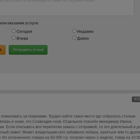
или оказания услуги.
Сегодня
Недавно
Вчера
Давно
е
Отправить отзыв
#3
 пожаловать за покупками. Трудно найти такое место где собралось столько
Теперь я знаю, это Созвездие снов. Отдельное спасибо менеджеру Ирина.
ши. Если описывать все перепитии заказа с отправкой, то это длительный и д
ый сюжет. Может владельцам сего забавного лобаза, заняться чем то други
. Из оплаченного товара на 50 000 т.р. получил через 2 недели, товар на 10 0