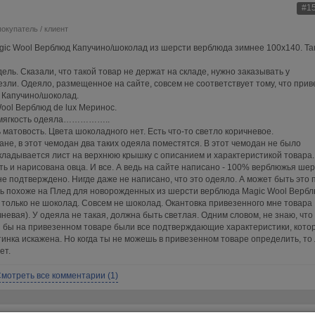
#1
покупатель / клиент
ic Wool Верблюд Капучино/шоколад из шерсти верблюда зимнее 100x140. Та
ель. Сказали, что такой товар не держат на складе, нужно заказывать у
езли. Одеяло, размещенное на сайте, совсем не соответствует тому, что прив
 Капучино/шоколад.
ool Верблюд de lux Меринос.
и мягкость одеяла……………..
 матовость. Цвета шоколадного нет. Есть что-то светло коричневое.
не, в этот чемодан два таких одеяла поместятся. В этот чемодан не было
вкладывается лист на верхнюю крышку с описанием и характеристикой товара.
ь и нарисована овца. И все. А ведь на сайте написано - 100% верблюжья шер
 не подтверждено. Нигде даже не написано, что это одеяло. А может быть это 
ень похоже на Плед для новорожденных из шерсти верблюда Magic Wool Верб
о только не шоколад. Совсем не шоколад. Окантовка привезенного мне товара
чневая). У одеяла не такая, должна быть светлая. Одним словом, не знаю, что 
ли бы на привезенном товаре были все подтверждающие характеристики, кото
ртинка искажена. Но когда ты не можешь в привезенном товаре определить, то
ет.
мотреть все комментарии (1)