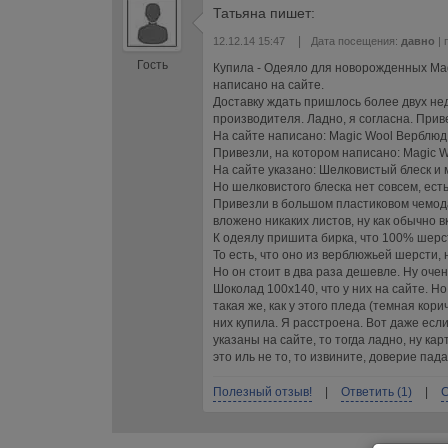
Татьяна
пишет:
|
12.12.14 15:47
Дата посещения:
давно
| 
Гость
Купила - Одеяло для новорожденных Mag
написано на сайте.
Доставку ждать пришлось более двух нед
производителя. Ладно, я согласна. Прив
На сайте написано: Magic Wool Верблюд
Привезли, на котором написано: Magic W
На сайте указано: Шелковистый блеск 
Но шелковистого блеска нет совсем, есть
Привезли в большом пластиковом чемода
вложено никаких листов, ну как обычно 
К одеялу пришита бирка, что 100% шерст
То есть, что оно из верблюжьей шерсти,
Но он стоит в два раза дешевле. Ну оч
Шоколад 100х140, что у них на сайте. Н
такая же, как у этого пледа (темная кори
них купила. Я расстроена. Вот даже ес
указаны на сайте, то тогда ладно, ну ка
это иль не то, то извините, доверие пада
Полезный отзыв!
|
Ответить (1)
|
С