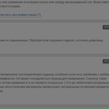
, или заявление в полицию писать или забуду как кошмарный сон. Всем сове
отрел отзывов.
мотреть все комментарии (7)
#3
ники не завышенные. Приобретали подушки и одеяло, остались довольны.
#2
этом магазине ортопедическую подушку, особенно если есть проблемы с шейн
комфортно. Но может понадобиться период для привыкания. Сначала такая
о потом привыкнете и не сможете отказаться :) Что до любителей натуральн
нные синтетические материалы превосходят натуральные по многим параметр
щи.