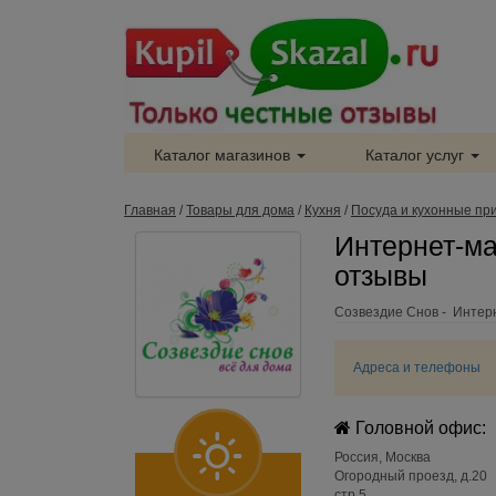
Каталог магазинов
Каталог услуг
Главная
/
Товары для дома
/
Кухня
/
Посуда и кухонные пр
Интернет-ма
отзывы
Созвездие Снов - Интерн
Адреса и телефоны
Головной офис:
Россия
,
Москва
Огородный проезд, д.20
стр 5