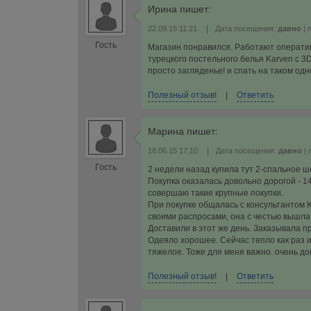
Ирина
пишет:
|
22.09.15 11:21
Дата посещения:
давно
| 
Гость
Магазин понравился. Работают оперативн
турецкого постельного белья Karven с 3D
просто загляденье! и спать на таком од
Полезный отзыв!
|
Ответить
Марина
пишет:
|
18.06.15 17:10
Дата посещения:
давно
| 
Гость
2 недели назад купила тут 2-спальное ше
Покупка оказалась довольно дорогой - 149
совершаю такие крупные покупки.
При покупке общалась с консультантом 
своими распросами, она с честью вышла 
Доставили в этот же день. Заказывала пр
Одеяло хорошее. Сейчас тепло как раз и
тяжелое. Тоже для меня важно. очень до
Полезный отзыв!
|
Ответить