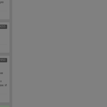
тую
0055
2950
ым
ых
ам. И