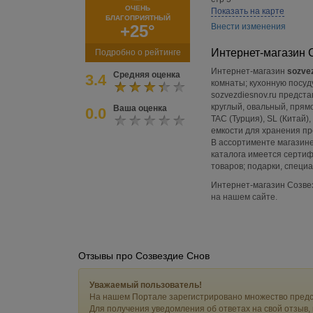
ОЧЕНЬ
Показать на карте
БЛАГОПРИЯТНЫЙ
+25°
Внести изменения
Интернет-магазин 
Подробно о рейтинге
Интернет-магазин
sozve
Средняя оценка
3.4
комнаты; кухонную посуд
sozvezdiesnov.ru предст
круглый, овальный, прям
Ваша оценка
0.0
TAC (Турция), SL (Китай),
емкости для хранения пр
В ассортименте магазине
каталога имеется сертиф
товаров; подарки, специ
Интернет-магазин Созве
на нашем сайте.
Отзывы про Созвездие Снов
Уважаемый пользователь!
На нашем Портале зарегистрировано множество предс
Для получения уведомления об ответах на свой отзыв,