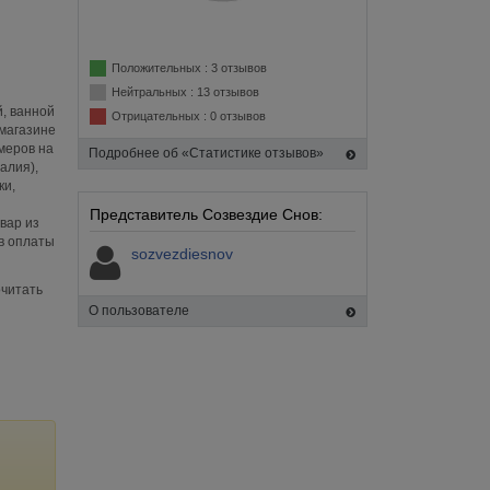
Положительных : 3 отзывов
Нейтральных : 13 отзывов
й, ванной
Отрицательных : 0 отзывов
-магазине
меров на
Подробнее об «Статистике отзывов»
алия),
ки,
Представитель Созвездие Снов:
вар из
ов оплаты
sozvezdiesnov
очитать
О пользователе