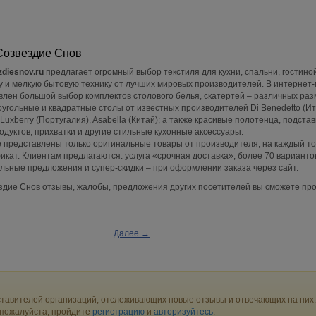
Созвездие Снов
zdiesnov.ru
предлагает огромный выбор текстиля для кухни, спальни, гостино
у и мелкую бытовую технику от лучших мировых производителей. В интернет
авлен большой выбор комплектов столового белья, скатертей – различных раз
оугольные и квадратные столы от известных производителей Di Benedetto (Ит
 Luxberry (Португалия), Asabella (Китай); а также красивые полотенца, подстав
одуктов, прихватки и другие стильные кухонные аксессуары.
 представлены только оригинальные товары от производителя, на каждый то
икат. Клиентам предлагаются: услуга «срочная доставка», более 70 вариант
альные предложения и супер-скидки – при оформлении заказа через сайт.
здие Снов отзывы, жалобы, предложения других посетителей вы сможете пр
Далее →
тавителей организаций, отслеживающих новые отзывы и отвечающих на них.
 пожалуйста, пройдите
регистрацию
и
авторизуйтесь
.