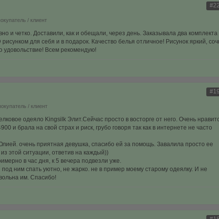
#2
покупатель / клиент
о и четко. Доставили, как и обещали, через день. Заказывала два комплекта
 рисунком для себя и в подарок. Качество белья отличное! Рисунок яркий, соч
но удовольствие! Всем рекомендую!
#1
покупатель / клиент
лковое одеяло Kingsilk Элит.Сейчас просто в восторге от него. Очень нравит
00 и брала на свой страх и риск, грубо говоря так как в интернете не часто
Юлией. очень приятная девушка, спасибо ей за помощь. Завалила просто ее
из этой ситуации, ответив на каждый))
имерно в час дня, к 5 вечера подвезли уже.
 под ним спать уютно, не жарко. не в пример моему старому одеялку. И не
вольна им. Спасибо!