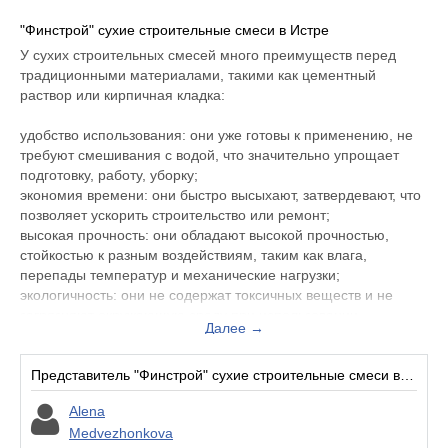
"Финстрой" сухие строительные смеси в Истре
У сухих строительных смесей много преимуществ перед
традиционными материалами, такими как цементный
раствор или кирпичная кладка:
удобство использования: они уже готовы к применению, не
требуют смешивания с водой, что значительно упрощает
подготовку, работу, уборку;
экономия времени: они быстро высыхают, затвердевают, что
позволяет ускорить строительство или ремонт;
высокая прочность: они обладают высокой прочностью,
стойкостью к разным воздействиям, таким как влага,
перепады температур и механические нагрузки;
экологичность: они не содержат токсичных веществ и не
загрязняют окружающую среду при использовании.
Далее →
разнообразие: из них получают разные стройматериалы -
штукатурка, стяжка пола, клей для плитки, плиточный клей и
т.д.
Представитель "Финстрой" сухие строительные смеси в Истре:
Растворы легко замешивать, требуется только чистая вода.
Alena
Состав быстро высыхает и хорошо сцепляется с
Medvezhonkova
основаниями и любых материалов. Наносить на поверхность