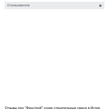
раствор можно вручную или механизировано.
О пользователе
Экологичные сухие строительные смеси пр-ва Россия стоят
недорого, не содержат вредные, токсичные вещества, в
состав входят природные наполнители. Благодаря такому
составу, в помещении, где они использованы, сохраняется
благоприятный микроклимат.
Материалы придают поверхности заданные характеристики.
В состав входят модификаторы и пластификаторы, которые
обеспечивают основному вяжущему веществу новые
свойства под разные задачи.
Отзывы про "Финстрой" сухие строительные смеси в Истре