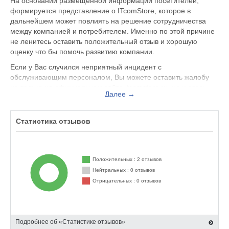
На основании размещенной информации посетителей,
формируется представление о ITcomStore, которое в
дальнейшем может повлиять на решение сотрудничества
между компанией и потребителем. Именно по этой причине
не ленитесь оставить положительный отзыв и хорошую
оценку что бы помочь развитию компании.
Если у Вас случился неприятный инцидент с
обслуживающим персоналом, Вы можете оставить жалобу
не только на официальном сайте itcomstore.ru, но и здесь.
Далее →
Представитель организации ответит на Ваш отзыв и примет
меры по улучшению качества предоставляемых услуг.
Статистика отзывов
ITcomStore находится по адресу Москва ул. Истринская, 4,
вы можете поделиться впечатлением от посещения данного
заведения с будущими посетителями.
Положительных : 2 отзывов
Нейтральных : 0 отзывов
Отрицательных : 0 отзывов
Подробнее об «Статистике отзывов»