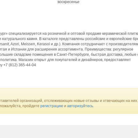
воскресенье
рг» специализируется на розничной и оптовой продаже керамической плитк
и натурального камня. В каталоге представлены российские и европейские б
Cersanit, Azori, Meissen, Kerasol и др.). Компания сотрудничает с производителя
Китая и Испании для расширения ассортимента. Преимущества: регулярное
большие складские помещения в Санкт‑Петербурге, быстрая доставка, любы
 политика. Магазин открыт для покупателей и дизайнеров, предоставляет
у +7 (812) 365‑44‑04
тавителей организаций, отслеживающих новые отзывы и отвечающих на них.
 пожалуйста, пройдите
регистрацию
и
авторизуйтесь
.