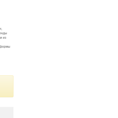
и,
ренды
ми из
е формы