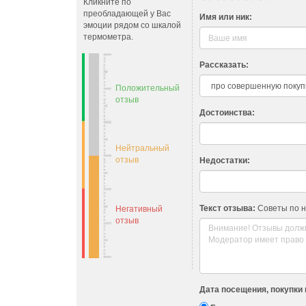
Кликните по
преобладающей у Вас
Имя или ник:
эмоции рядом со шкалой
термометра.
Рассказать:
Положительный
отзыв
Достоинства:
Нейтральный
отзыв
Недостатки:
Текст отзыва:
Советы по 
Негативный
отзыв
Дата посещения, покупки 