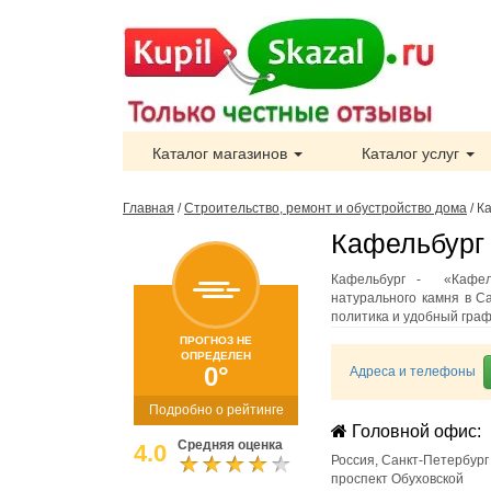
Каталог магазинов
Каталог услуг
Главная
/
Строительство, ремонт и обустройство дома
/
К
Кафельбург 
Кафельбург - «Кафель
натурального камня в С
политика и удобный гра
ПРОГНОЗ НЕ
ОПРЕДЕЛЕН
0°
Адреса и телефоны
Подробно о рейтинге
Головной офис:
Средняя оценка
4.0
Россия
,
Санкт-Петербург
проспект Обуховской