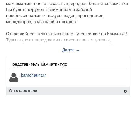
максимально полно показать природное богатство Камчатки.
Вы будете окружены вниманием и заботой
профессиональных экскурсоводов, проводников,
менеджеров, водителей и поваров.
Отправляйтесь в захватывающее путешествие по Камчатке!
Туры откроют перед вами величественные вулканы,
потрясающие гейзеры и живописные природные пейзажи.
Далее →
Это край удивительных контрастов, где каждый найдет что-то
для себя: от активного отдыха до спокойного наслаждения
видами. Позвольте себе влюбиться в удивительный край и
Представитель Камчатинтур:
откройте его красоту вместе с «Камчатинтур».
kamchatintur
У нас авторские туры с тщательно разработанными
маршрутами и программами, чтобы каждый турист мог
О пользователе
получить максимум впечатлений. Петропавловск-
Камчатский, как отправная точка большинства поездок,
станет началом незабываемого приключения.