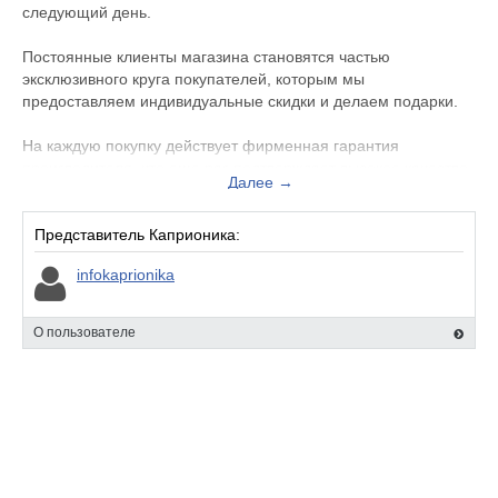
следующий день.
Постоянные клиенты магазина становятся частью
эксклюзивного круга покупателей, которым мы
предоставляем индивидуальные скидки и делаем подарки.
На каждую покупку действует фирменная гарантия
производителя, что еще раз подтверждает высокое качество
Далее →
наших телевизоров.
Оплатить заказ можно при получении или после проверки.
Представитель Каприоника:
infokaprionika
Доставка организуется по всей территории России.
О пользователе