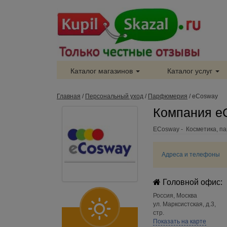
Каталог магазинов
Каталог услуг
Главная
/
Персональный уход
/
Парфюмерия
/
eCosway
Компания e
ECosway - Косметика, п
Адреса и телефоны
Головной офис:
Россия
,
Москва
ул. Марксистская, д.3,
стр.
Показать на карте