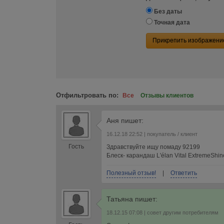
Без даты
Точная дата
Прикрепить изображени
Отфильтровать по:
Все
Отзывы клиентов
Аня
пишет:
16.12.18 22:52
| покупатель / клиент
Гость
Здравствуйте ищу помаду 92199
Блеск- карандаш L'élan Vital ExtremeShi
Полезный отзыв!
|
Ответить
Татьяна
пишет:
18.12.15 07:08
| совет другим потребителям