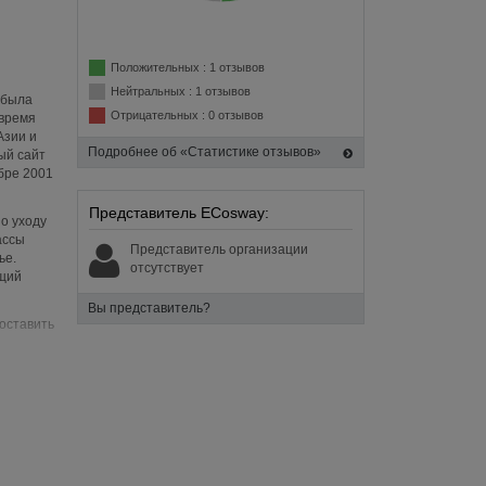
Положительных : 1 отзывов
Нейтральных : 1 отзывов
 была
Отрицательных : 0 отзывов
 время
Азии и
Подробнее об «Статистике отзывов»
ый сайт
бре 2001
Представитель ECosway:
о уходу
ассы
Представитель организации
ье.
отсутствует
ящий
Вы представитель?
оставить