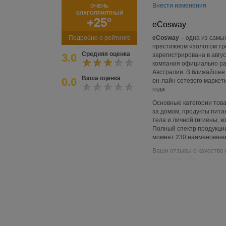
Внести изменения
ОЧЕНЬ
БЛАГОПРИЯТНЫЙ
+25°
еCosway
Подробно о рейтинге
eCosway
– одна из самы
престижном «золотом тре
Средняя оценка
3.0
зарегистрирована в авгу
компания официально раб
Австралии. В ближайшее 
Ваша оценка
0.0
он-лайн сетевого маркет
года.
Основные категории това
за домом, продукты пита
тела и личной гигиены, 
Полный спектр продукци
момент 230 наименовани
Ваши отзывы о качестве 
на нашем сайте.