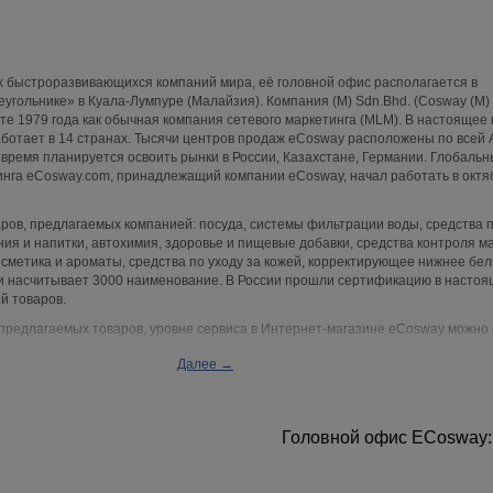
х быстроразвивающихся компаний мира, её головной офис располагается в
угольнике» в Куала-Лумпуре (Малайзия). Компания (M) Sdn.Bhd. (Cosway (M)
сте 1979 года как обычная компания сетевого маркетинга (MLM). В настоящее
отает в 14 странах. Тысячи центров продаж eCosway расположены по всей 
время планируется освоить рынки в России, Казахстане, Германии. Глобальн
инга eCosway.com, принадлежащий компании eCosway, начал работать в октя
ров, предлагаемых компанией: посуда, системы фильтрации воды, средства п
ния и напитки, автохимия, здоровье и пищевые добавки, средства контроля м
косметика и ароматы, средства по уходу за кожей, корректирующее нижнее бел
и насчитывает 3000 наименование. В России прошли сертификацию в насто
й товаров.
предлагаемых товаров, уровне сервиса в Интернет-магазине eCosway можно 
Далее →
Головной офис ECosway: