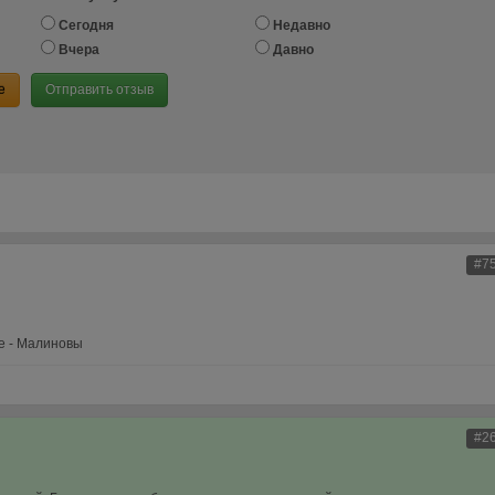
Сегодня
Недавно
Вчера
Давно
е
Отправить отзыв
#7
ne - Малиновы
#2