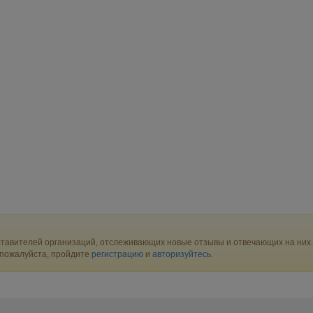
тавителей организаций, отслеживающих новые отзывы и отвечающих на них.
 пожалуйста, пройдите
регистрацию
и
авторизуйтесь
.