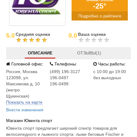
КРАЙНЕ ПЛОХОЙ
-25°
Подробно о рейтинге
Средняя оценка
Ваша оценка
5.0
0.0
ОПИСАНИЕ
ОТЗЫВЫ(1)
Головной офис:
Телефоны:
Часы работы:
Россия
,
Москва
(499) 196-3127
c 10:00 до 19:00
123098, ул.
196-0497
без выходных
Максимова д. 10
196-0498
(метро
Щукинская)
Показать на карте
Внести изменения
Магазин Ювента спорт
Ювента спорт предлагает широкий спектр товаров для
велосипедного и лыжного спорта: лыжи беговые Fischer и