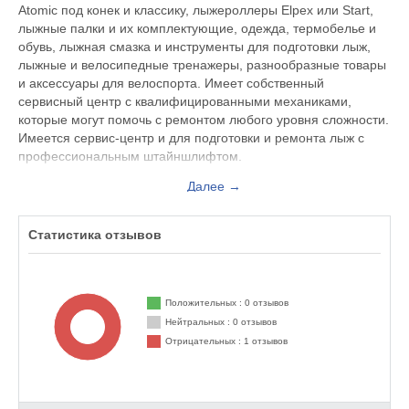
Atomic под конек и классику, лыжероллеры Elpex или Start,
лыжные палки и их комплектующие, одежда, термобелье и
обувь, лыжная смазка и инструменты для подготовки лыж,
лыжные и велосипедные тренажеры, разнообразные товары
и аксессуары для велоспорта. Имеет собственный
сервисный центр с квалифицированными механиками,
которые могут помочь с ремонтом любого уровня сложности.
Имеется сервис-центр и для подготовки и ремонта лыж с
профессиональным штайншлифтом.
Ювента спорт – интернет – магазин,
в котором есть
Далее →
широкий выбор товаров разной ценовой категории,запчастей
и расходников для горных и шоссейных велосипедов.
Статистика отзывов
В наличие также велокресла для самых маленьких, детские и
подростковые велосипеды Orbea и Ghost, Широко
представлен выбор междисциплинарного спортивного
инвентаря, такого как пульсометры и шагомеры, фляги,
Положительных : 0 отзывов
термосы, навигаторы, очки, банданы, спортивное питание и
Нейтральных : 0 отзывов
многое другое. Отзывы на товары магазина Ювента спорт вы
Отрицательных : 1 отзывов
можете прочесть и оставить на нашем сайте.