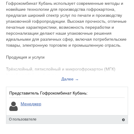
Гофрокомбинат Кубань использует современные методы и
новейшие технологии для производства гофрокартона,
предлагая широкий спектр услуг по печати и производству
упаковочной гофропродукции. Высокая прочность, отличные
печатные характеристики, возможность переработки и
персонализации делают наши упаковочные решения
идеальными для различных сфер, включая потребительские
товары, электронную торговлю и промышленную отрасль.
Продукция и услуги
Трёхслойный, пятислойный и микрогофрокартон (МГК)
Короба любой конфигурации
Далее →
Транспортные и паллетные ящики
Лотки для овощей, фруктов, ягод, мяса, птицы и рыбы
Влагостойкая гофроупаковка
Представитель Гофрокомбинат Кубань:
Гофроизделия сложной высечки
Менеджер
Комплектующие для гофроупаковки
SRP-упаковка
Флексопечать до четырёх цветов
О пользователе
Логистика и доставка
Разработка индивидуальных дизайн-макетов гофротары