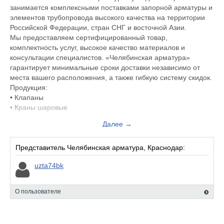
занимается комплексными поставками запорной арматуры и
элементов трубопровода высокого качества на территории
Российской Федерации, стран СНГ и восточной Азии.
Мы предоставляем сертифицированный товар,
комплектность услуг, высокое качество материалов и
консультации специалистов. «Челябинская арматура»
гарантирует минимальные сроки доставки независимо от
места вашего расположения, а также гибкую систему скидок.
Продукция:
• Клапаны
• Краны шаровые
• Затворы
Далее →
• Вентили
• Задвижки
• Фланцы
Представитель Челябинская арматура, Краснодар:
• Заглушки
uzta74bk
• Фитинги
• Запорно-регулирующая арматура
• Электроприводы к задвижкам
О пользователе