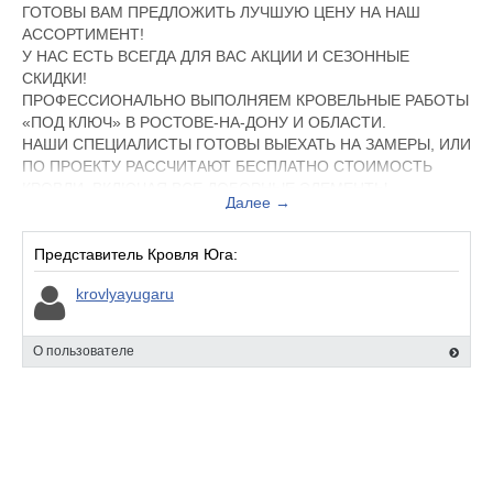
ГОТОВЫ ВАМ ПРЕДЛОЖИТЬ ЛУЧШУЮ ЦЕНУ НА НАШ
АССОРТИМЕНТ!
У НАС ЕСТЬ ВСЕГДА ДЛЯ ВАС АКЦИИ И СЕЗОННЫЕ
СКИДКИ!
ПРОФЕССИОНАЛЬНО ВЫПОЛНЯЕМ КРОВЕЛЬНЫЕ РАБОТЫ
«ПОД КЛЮЧ» В РОСТОВЕ-НА-ДОНУ И ОБЛАСТИ.
НАШИ СПЕЦИАЛИСТЫ ГОТОВЫ ВЫЕХАТЬ НА ЗАМЕРЫ, ИЛИ
ПО ПРОЕКТУ РАССЧИТАЮТ БЕСПЛАТНО СТОИМОСТЬ
КРОВЛИ, ВКЛЮЧАЯ ВСЕ ДОБОРНЫЕ ЭЛЕМЕНТЫ.
Далее →
ПОМОГУТ ПОДОБРАТЬ НУЖНОЕ ВАМ КРОВЕЛЬНОЕ
ПОКРЫТИЕ.
ЕСЛИ ВАМ ПОНАДОБИТСЯ МОНТАЖ КРОВЛИ В РОСТОВЕ-
Представитель Кровля Юга:
НА-ДОНУ, ТО МЫ ГОТОВЫ РЕАЛИЗОВАТЬ ЕГО В КОРОТКИЕ
krovlyayugaru
СРОКИ ПО ДОСТУПНЫМ ЦЕНАМ.
НАШИ СПЕЦИАЛИСТЫ ОПЫТНЫ И ВЫПОЛНЯЮТ
КРОВЕЛЬНЫЕ РАБОТЫ В С СУЩЕСТВУЮЩИМИ
О пользователе
СТАНДАРТАМИ КАЧЕСТВА, И ГОТОВЫЙ ОБЪЕКТ СДАЕТСЯ
ТОЧНО В СРОК!"