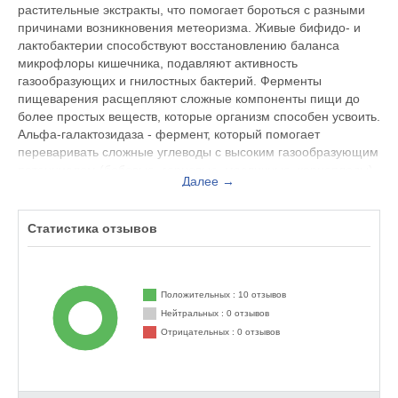
растительные экстракты, что помогает бороться с разными
причинами возникновения метеоризма. Живые бифидо- и
лактобактерии способствуют восстановлению баланса
микрофлоры кишечника, подавляют активность
газообразующих и гнилостных бактерий. Ферменты
пищеварения расщепляют сложные компоненты пищи до
более простых веществ, которые организм способен усвоить.
Альфа-галактозидаза - фермент, который помогает
переваривать сложные углеводы с высоким газообразующим
потенциалом (бобовые, зерновые, масличные, корнеплоды),
Далее →
способные вызвать вздутие живота. Бета-галактозидаза
(лактаза) - фермент, который катализирует расщепление
лактозы. Недостаточность лактазы приводит к
Статистика отзывов
непереносимости лактозы, в результате чего после
употребления в пищу молока или молочных продуктов
наблюдается метеоризм, скопление газов, боли в животе и
диарея. Растительные экстракты в составе Lactoflorene®
Положительных : 10 отзывов
ПЛОСКИЙ ЖИВОТ оказывают ветрогонный эффект,
Нейтральных : 0 отзывов
помогают уменьшить газообразование в ЖКТ и способствуют
Отрицательных : 0 отзывов
выведению уже скопившихся газов, а также оказывают
антистрессовый эффект и способствуют расслаблению.