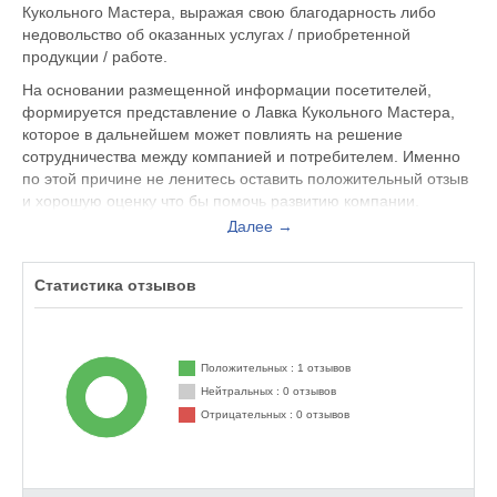
Кукольного Мастера, выражая свою благодарность либо
недовольство об оказанных услугах / приобретенной
продукции / работе.
На основании размещенной информации посетителей,
формируется представление о Лавка Кукольного Мастера,
которое в дальнейшем может повлиять на решение
сотрудничества между компанией и потребителем. Именно
по этой причине не ленитесь оставить положительный отзыв
и хорошую оценку что бы помочь развитию компании.
Далее →
Если у Вас случился неприятный инцидент с
обслуживающим персоналом, Вы можете оставить жалобу
не только на официальном сайте kuklyspb.ru, но и здесь.
Статистика отзывов
Представитель организации ответит на Ваш отзыв и примет
меры по улучшению качества предоставляемых услуг.
Лавка Кукольного Мастера находится по адресу Санкт-
Положительных : 1 отзывов
Петербург ул. Садовая, д. 38, 2 этаж, секция 212а, ст. м.
Нейтральных : 0 отзывов
Сенная площадь, вы можете поделиться впечатлением от
Отрицательных : 0 отзывов
посещения данного заведения с будущими посетителями.