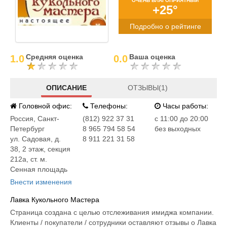
ОЧЕНЬ БЛАГОПРИЯТНЫЙ
+25°
Подробно о рейтинге
Средняя оценка
Ваша оценка
1.0
0.0
ОПИСАНИЕ
ОТЗЫВЫ(1)
Головной офис:
Телефоны:
Часы работы:
Россия
,
Санкт-
(812) 922 37 31
c 11:00 до 20:00
Петербург
8 965 794 58 54
без выходных
ул. Садовая, д.
8 911 221 31 58
38, 2 этаж, секция
212а, ст. м.
Сенная площадь
Внести изменения
Лавка Кукольного Мастера
Страница создана с целью отслеживания имиджа компании.
Клиенты / покупатели / сотрудники оставляют отзывы о Лавка