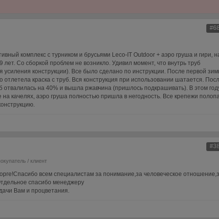
#6
ивный комплекс с турником и брусьями Leco-IT Outdoor + аэро груша и гири, н
 лет. Со сборкой проблем не возникло. Удивил момент, что внутрь труб
я усиления конструкции). Все было сделано по инструкции. После первой зи
 отлетела краска с труб. Вся конструкция при использовании шатается. Пос
уб отвалилась на 40% и вышла ржавчина (пришлось подкрашивать). В этом год
 на качелях, аэро груша полностью пришла в негодность. Все крепежи полоп
конструкцию.
#3
покупатель / клиент
сторге!Спасибо всем специалистам за понимание,за человеческое отношение,
 Отдельное спасибо менеджеру
дачи Вам и процветания.