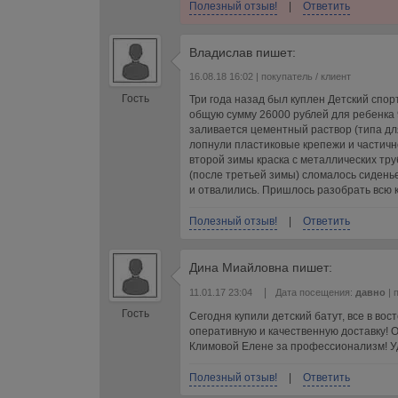
Полезный отзыв!
|
Ответить
Владислав
пишет:
16.08.18 16:02
| покупатель / клиент
Гость
Три года назад был куплен Детский спорт
общую сумму 26000 рублей для ребенка 9
заливается цементный раствор (типа дл
лопнули пластиковые крепежи и частично
второй зимы краска с металлических тр
(после третьей зимы) сломалось сиденье
и отвалились. Пришлось разобрать всю 
Полезный отзыв!
|
Ответить
Дина Миайловна
пишет:
|
11.01.17 23:04
Дата посещения:
давно
| 
Гость
Сегодня купили детский батут, все в во
оперативную и качественную доставку!
Климовой Елене за профессионализм! У
Полезный отзыв!
|
Ответить