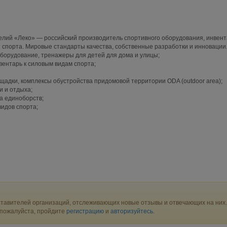
елий «Леко» — российский производитель спортивного оборудования, инвент
я спорта. Мировые стандарты качества, собственные разработки и инновации
борудование, тренажеры для детей для дома и улицы;
ентарь к силовым видам спорта;
адки, комплексы обустройства придомовой территории ODA (outdoor area);
и и отдыха;
а единоборств;
видов спорта;
тавителей организаций, отслеживающих новые отзывы и отвечающих на них.
 пожалуйста, пройдите
регистрацию
и
авторизуйтесь
.