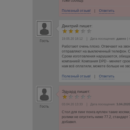
тоже сообщу.
Полезный отзыв!
|
Ответить
Дмитрий
пишет:
|
19.05.20 18:12
Дата посещения:
давно
| 
Гость
Работают очень плохо. Отвечают на звонк
отправляют на выключенный телефон. Об
Сроки изготовления нарушаются, обещаю
компанией: Компания DPD - меняет сроки
нам всё оплатили, можете больше не зв
Полезный отзыв!
|
Ответить
Эдуард
пишет:
|
03.04.20 13:33
Дата посещения:
3.04.202
Гость
Стол для пинг понга куплен такие косяки
ролики не опустить ниже 77.2, стандарт
добавил.