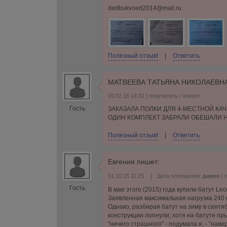
dedbukvoed2014@mail.ru
Полезный отзыв!
|
Ответить
МАТВЕЕВА ТАТЬЯНА НИКОЛАЕВН
09.02.16 14:31
| покупатель / клиент
Гость
ЗАКАЗАЛА ПОЛКИ ДЛЯ 4-МЕСТНОЙ КА
ОДИН КОМПЛЕКТ ЗАБРАЛИ ОБЕШАЛИ НО
Полезный отзыв!
|
Ответить
Евгения
пишет:
|
01.10.15 11:25
Дата посещения:
давно
| 
Гость
В мае этого (2015) года купили батут Lec
Заявленная максимальная нагрузка 240 к
Однако, разбирая батут на зиму в сентя
конструкции лопнули, хотя на батуте прыга
"ничего страшного" - подумала я, - "нав