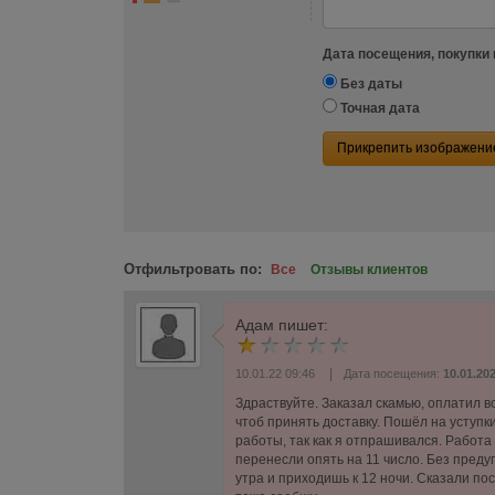
Дата посещения, покупки 
Без даты
Точная дата
Прикрепить изображени
Отфильтровать по:
Все
Отзывы клиентов
Адам
пишет:
|
10.01.22 09:46
Дата посещения:
10.01.20
Здраствуйте. Заказал скамью, оплатил в
чтоб принять доставку. Пошёл на уступки
работы, так как я отпрашивался. Работа
перенесли опять на 11 число. Без преду
утра и приходишь к 12 ночи. Сказали по