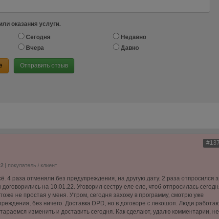
или оказания услуги.
Сегодня
Недавно
Вчера
Давно
е
Отправить отзыв
#13
22
| покупатель / клиент
сё. 4 раза отменяли без предупреждения, на другую дату. 2 раза отпросился з
 договорились на 10.01.22. Уговорил сестру еле еле, чтоб отпросилась сегодн
 тоже не простая у меня. Утром, сегодня захожу в программу, смотрю уже
преждения, без ничего. Доставка DPD, но в договоре с лекошоп. Люди работаю
стараемся изменить и доставить сегодня. Как сделают, удалю комментарии, не