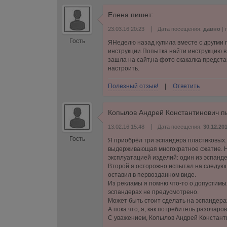
Елена
пишет:
|
23.03.16 20:23
Дата посещения:
давно
| 
Гость
ЯНеделю назад купила вместе с другми 
инструкции.Попытка найти инструкцию в
зашла на сайт,на фото скакалка представ
настроить.
Полезный отзыв!
|
Ответить
Копылов Андрей Константинович
п
|
13.02.16 15:48
Дата посещения:
30.12.20
Гость
Я приобрёл три эспандера пластиковых. 
выдерживающая многократное сжатие. Но
эксплуатацией изделий: один из эспанд
Второй я осторожно испытал на следующи
оставил в первозданном виде.
Из рекламы я помню что-то о допустимых
эспандерах не предусмотрено.
Может быть стоит сделать на эспандерах
А пока что, я, как потребитель разочар
С уважением, Копылов Андрей Констант