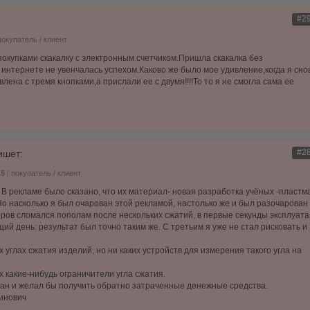
#2
покупатель / клиент
покупками скакалку с электронным счетчиком.Пришла скакалка без
 интернете не увенчалась успехом.Каково же было мое удивление,когда я сно
лена с тремя кнопками,а прислали ее с двумя!!!!То то я не смогла сама ее
#2
ишет:
15
| покупатель / клиент
В рекламе было сказано, что их материал- новая разработка учёных -пластм
 насколько я был очарован этой рекламой, настолько же и был разочарован
еров сломался пополам после нескольких сжатий, в первые секунды эксплуата
й день: результат был точно таким же. С третьим я уже не стал рисковать и
 углах сжатия изделий, но ни каких устройств для измерения такого угла на
 какие-нибудь ограничители угла сжатия.
ован и желал бы получить обратно затраченные денежные средства.
инович