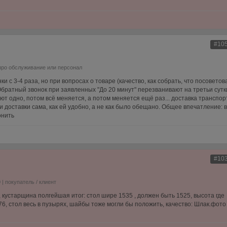
#10
про обслуживание или персонал
и с 3-4 раза, но при вопросах о товаре (качество, как собрать, что посоветов
ратный звонок при заявленных "До 20 минут" перезванивают на третьи сутк
т одно, потом всё меняется, а потом меняется ещё раз... доставка транспо
 доставки сама, как ей удобно, а не как было обещано. Общее впечатление: 
онить
#10
0
| покупатель / клиент
, кустарщина полгейшая итог: стол шире 1535 , должен быть 1525, высота где
 76, стол весь в пузырях, шайбы тоже могли бы положить, качество: Шлак.фото