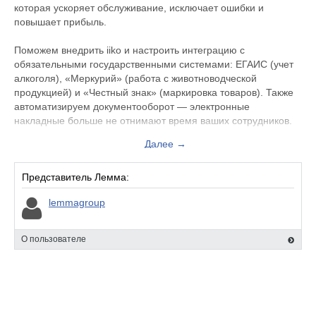
которая ускоряет обслуживание, исключает ошибки и
повышает прибыль.
Поможем внедрить iiko и настроить интеграцию с
обязательными государственными системами: ЕГАИС (учет
алкоголя), «Меркурий» (работа с животноводческой
продукцией) и «Честный знак» (маркировка товаров). Также
автоматизируем документооборот — электронные
накладные больше не отнимают время ваших сотрудников.
Далее →
Работаем под ключ: проведем аудит вашего заведения,
подберем оптимальное оборудование (кассы, терминалы,
принтеры чеков и кухни), выполним монтаж и настройку
Представитель Лемма:
системы. После запуска мы не бросаем клиентов —
lemmagroup
проведем полноценное обучение для вашей команды:
официантов, администраторов и управляющих. Расскажем,
как работать в iiko эффективно и без стресса.
О пользователе
Обращайтесь в «Лемма», чтобы автоматизировать ресторан
на iiko профессионально и с гарантией результата.