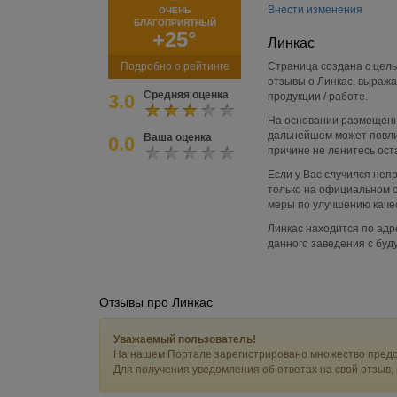
Внести изменения
ОЧЕНЬ
БЛАГОПРИЯТНЫЙ
+25°
Линкас
Подробно о рейтинге
Страница создана с цель
отзывы о Линкас, выража
Средняя оценка
3.0
продукции / работе.
На основании размещенн
дальнейшем может повли
Ваша оценка
0.0
причине не ленитесь ост
Если у Вас случился не
только на официальном са
меры по улучшению качес
Линкас находится по адр
данного заведения с бу
Отзывы про Линкас
Уважаемый пользователь!
На нашем Портале зарегистрировано множество предс
Для получения уведомления об ответах на свой отзыв,