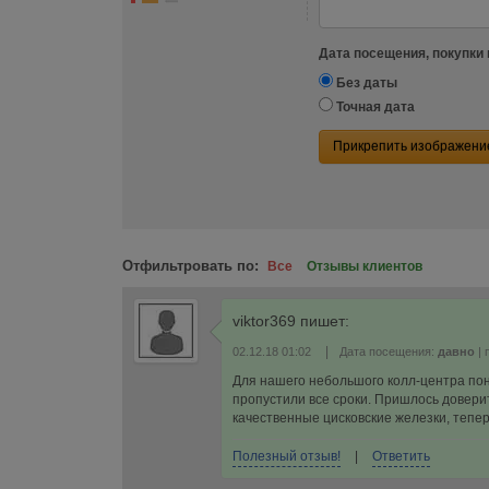
Дата посещения, покупки 
Без даты
Точная дата
Прикрепить изображени
Отфильтровать по:
Все
Отзывы клиентов
viktor369
пишет:
|
02.12.18 01:02
Дата посещения:
давно
| 
Для нашего небольшого колл-центра пон
пропустили все сроки. Пришлось доверит
качественные цисковские железки, тепер
Полезный отзыв!
|
Ответить