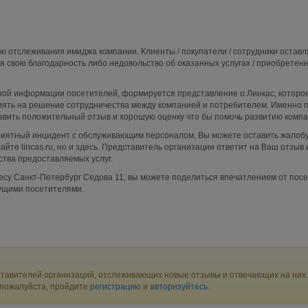
ю отслеживания имиджа компании. Клиенты / покупатели / сотрудники остав
я свою благодарность либо недовольство об оказанных услугах / приобретен
ой информации посетителей, формируется представление о Линкас, которое
ять на решение сотрудничества между компанией и потребителем. Именно п
авить положительный отзыв и хорошую оценку что бы помочь развитию компа
приятный инцидент с обслуживающим персоналом, Вы можете оставить жалобу
йте lincas.ru, но и здесь. Представитель организации ответит на Ваш отзыв
тва предоставляемых услуг.
есу Санкт-Петербург Седова 11, вы можете поделиться впечатлением от по
дущими посетителями.
тавителей организаций, отслеживающих новые отзывы и отвечающих на них.
 пожалуйста, пройдите
регистрацию
и
авторизуйтесь
.