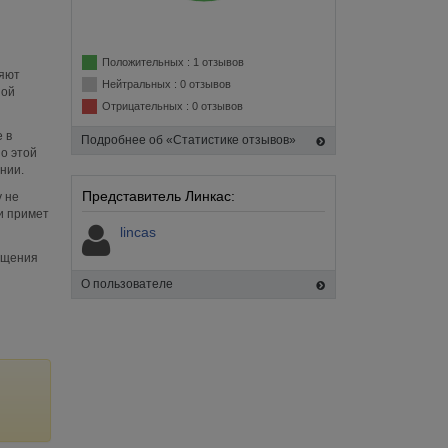
Положительных : 1 отзывов
ляют
Нейтральных : 0 отзывов
ной
Отрицательных : 0 отзывов
 в
Подробнее об «Статистике отзывов»
о этой
нии.
Представитель Линкас:
 не
 и примет
lincas
сещения
О пользователе