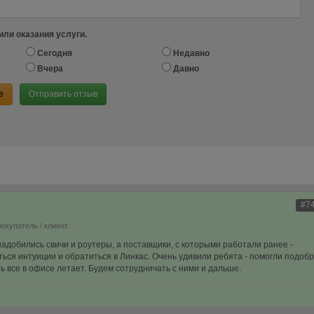
или оказания услуги.
Сегодня
Недавно
Вчера
Давно
е
Отправить отзыв
#7
покупатель / клиент
адобились свичи и роутеры, а поставщики, с которыми работали ранее -
ься интуиции и обратиться в Линкас. Очень удивили ребята - помогли подоб
ь все в офисе летает. Будем сотрудничать с ними и дальше.