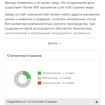
бренда появились и по всему миру. На сегодняшний день
существует более 800 магазинов Lush в 80 странах мира.
Зайдя на сайт компании lush можно найти адреса магазинов,
узнать о новинках и подарках, почитать интересные статьи.
Вся косметика компаниитолько ручного производства, при
создании которой используются абсолютно безопасные
синтетические и натуральные ингредиенты, различные
эфирные масла, свежевыжатые соки из фруктов, овощей и
трав. В магазине можно приобрести средства для ванны,
Далее →
гели и муссы для душа, духи, средства по уходу за лицом
(кремы и очищающие средства, бальзамы, скрабы, кремы
Статистика отзывов
для бритья, свежие маски, тоники, сыворотки для кожи),
кремы, масла, дезодоранты и пудры для тела, средства по
уходу за кожей головы, декоративную косметику, гели и
маски для волос, твердую зубную пасту, а также различные
Положительных : 1 отзывов
аксессуары.
Нейтральных : 3 отзывов
Если вы еще не выбрали магазин для приобретения нужного
Отрицательных : 0 отзывов
вам средства, на нашем сайте вы можете получить
информацию о компании lush, узнать, что это за косметика, а
также прочитать отзывы покупателей.
Подробнее об «Статистике отзывов»