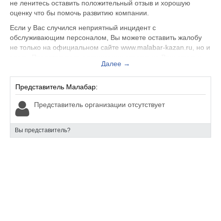
не ленитесь оставить положительный отзыв и хорошую
оценку что бы помочь развитию компании.
Если у Вас случился неприятный инцидент с
обслуживающим персоналом, Вы можете оставить жалобу
не только на официальном сайте www.malabar-kazan.ru, но и
здесь. Представитель организации ответит на Ваш отзыв и
Далее →
примет меры по улучшению качества предоставляемых
услуг.
Представитель Малабар:
Малабар находится по адресу Казань ул. Мал. Красная д.
13, вы можете поделиться впечатлением от посещения
Представитель организации отсутствует
данного заведения с будущими посетителями.
Вы представитель?