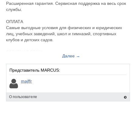
Расширенная гарантия. Сервисная поддержка на весь срок
службы.
ОПЛАТА
Самые выгодные условия для физических и юридических
лиц, учебных заведений, школ и гимназий, спортивных
клубов и детских садов.
ОБРАТНАЯ СВЯЗЬ
Далее →
Мы ценим каждое мнение наших клиентов и партнеров.
Всегда готовы выслушать предложения и отзывы.
Представитель MARCUS:
ДОСТАВКА
majffr
Доставка заказов осуществляется в более 25 000 городов по
всей России.
О пользователе
СОТРУДНИЧЕСТВО
Лучшие условия сотрудничества для постоянных клиентов.
Скидки для типографий и рекламных агентств.