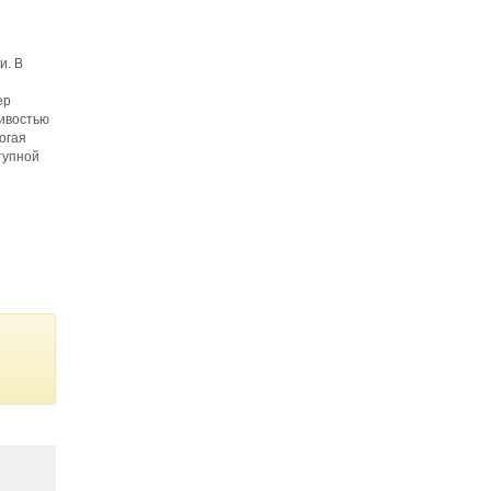
и. В
ер
чивостью
огая
тупной