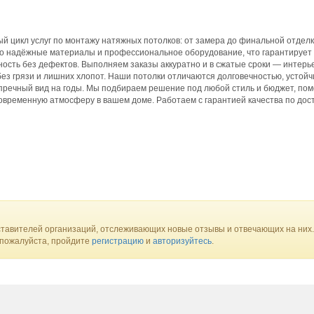
 цикл услуг по монтажу натяжных потолков: от замера до финальной отделк
ко надёжные материалы и профессиональное оборудование, что гарантирует
ость без дефектов. Выполняем заказы аккуратно и в сжатые сроки — интерь
ез грязи и лишних хлопот. Наши потолки отличаются долговечностью, устой
упречный вид на годы. Мы подбираем решение под любой стиль и бюджет, пом
современную атмосферу в вашем доме. Работаем с гарантией качества по дос
тавителей организаций, отслеживающих новые отзывы и отвечающих на них.
 пожалуйста, пройдите
регистрацию
и
авторизуйтесь
.