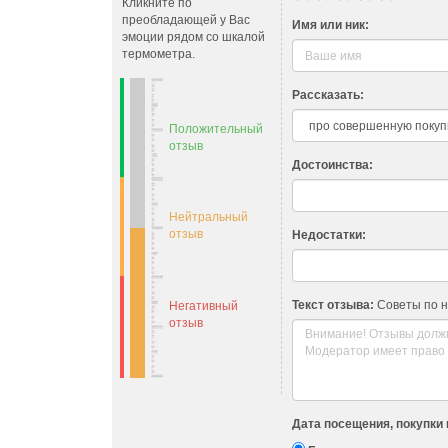
Кликните по
преобладающей у Вас
Имя или ник:
эмоции рядом со шкалой
термометра.
Рассказать:
Положительный
отзыв
Достоинства:
Нейтральный
отзыв
Недостатки:
Текст отзыва:
Советы по 
Негативный
отзыв
Дата посещения, покупки 