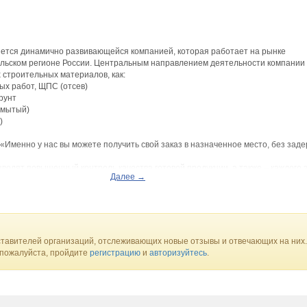
ется динамично развивающейся компанией, которая работает на рынке
ральском регионе России. Центральным направлением деятельности компании
 строительных материалов, как:
ых работ, ЩПС (отсев)
рунт
емытый)
)
«Именно у нас вы можете получить свой заказ в назначенное место, без заде
одят повышенный контроль качества готовой продукции, а также – каждого 
Далее →
сса. Мы постоянно поддерживаем связи с клиентами, поэтому наша продукц
сокие стандарты качества, но и адаптирована к вашим требованиям.
тавителей организаций, отслеживающих новые отзывы и отвечающих на них.
 пожалуйста, пройдите
регистрацию
и
авторизуйтесь
.