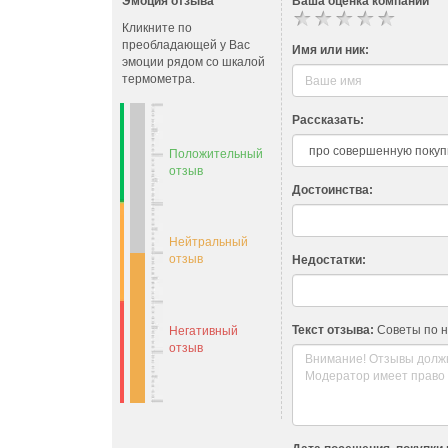
Эмоция отзыва
Ваша оценка компании
Кликните по
преобладающей у Вас
Имя или ник:
эмоции рядом со шкалой
термометра.
Рассказать:
Положительный
отзыв
Достоинства:
Нейтральный
отзыв
Недостатки:
Текст отзыва:
Советы по 
Негативный
отзыв