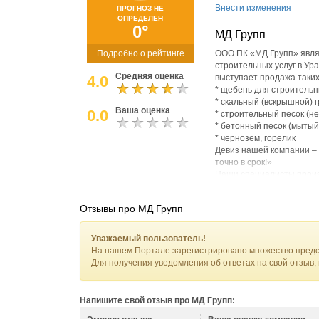
Внести изменения
ПРОГНОЗ НЕ
ОПРЕДЕЛЕН
0°
МД Групп
Подробно о рейтинге
ООО ПК «МД Групп» явля
строительных услуг в У
Средняя оценка
4.0
выступает продажа таких
* щебень для строительн
* скальный (вскрышной) г
Ваша оценка
0.0
* строительный песок (н
* бетонный песок (мытый
* чернозем, горелик
Девиз нашей компании – 
точно в срок!»
Наши специалисты произв
производственного проце
только соблюдает все вы
Отзывы про МД Групп
Уважаемый пользователь!
На нашем Портале зарегистрировано множество предс
Для получения уведомления об ответах на свой отзыв,
Напишите свой отзыв про МД Групп: