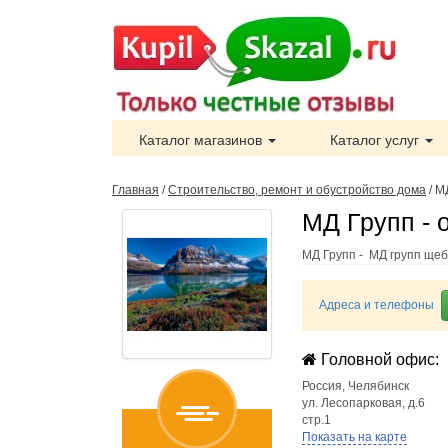
Каталог магазинов
Каталог услуг
Главная
/
Строительство, ремонт и обустройство дома
/
М
МД Групп - 
МД Групп - МД групп ще
Адреса и телефоны
Головной офис:
Россия
,
Челябинск
ул. Лесопарковая, д.6
стр.1
Показать на карте