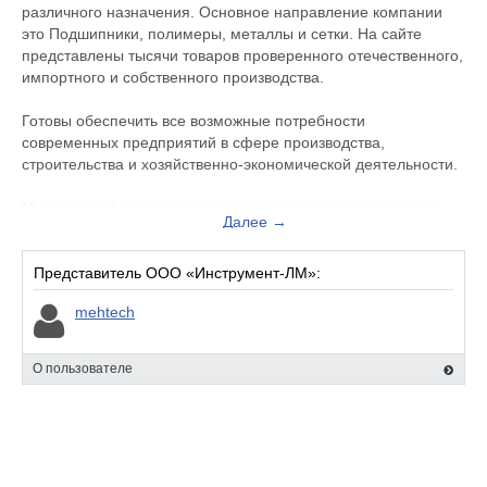
различного назначения. Основное направление компании
это Подшипники, полимеры, металлы и сетки. На сайте
представлены тысячи товаров проверенного отечественного,
импортного и собственного производства.
Готовы обеспечить все возможные потребности
современных предприятий в сфере производства,
строительства и хозяйственно-экономической деятельности.
Многолетний опыт наших специалистов в проектировании,
Далее →
производстве и разработке обеспечивает индивидуальный
подход при подборе товаров и решения задач наших
Клиентов.
Представитель ООО «Инструмент-ЛМ»:
mehtech
• Товары высокого качества премиальных брендов
• Система скидок, рассрочка на приобретение
О пользователе
• Гибкие условия оплаты и доставки
• Четкое соблюдение сроков исполнения заказов