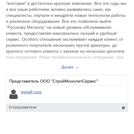
"конторки" в достаточно крупную компанию. Все эти годы мы
и все наши работники активно развивались сами, как
специалисты, изучали и внедряли новые технологии работы
и различное оборудование. Все это позволило выйти
“Русскому Металлу” на новый уровень обслуживания
клиента, предоставляя максимально лучший и удобный
сервис. Особого отношения заслуживает каждый клиент, от
розничного покупателя нескольких прутов арматуры, до
крупного оптового клиента с заказом на несколько десятков
тонн продукции. Наши профессиональные сотрудники, при
обращении любого клиента в нашу компанию, всегда
Далее →
продумывают и предлагают самые оптимальные и
взаимовыгодные решения.
Представитель ООО "СтройМонолитСервис":
Компания постоянно, насколько это возможно, старается
metall-russ
повысить качество услуг и расширить их количество, все, что
бы угодить даже самому привередливому клиенту.Вся
продаваемая продукция проходит тщательный досмотр на
О пользователе
наличие изъянов и отклонений от ГОСТ, и поставляется
только от крупнейших проверенных поставщиков черного и
цветного металлопроката.