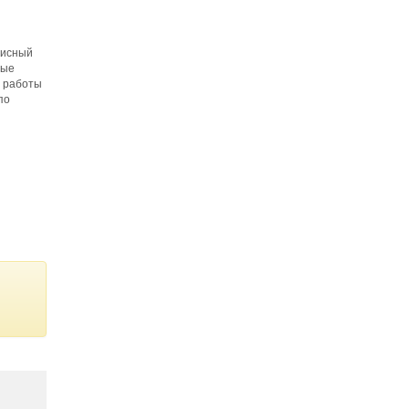
висный
ные
е работы
по