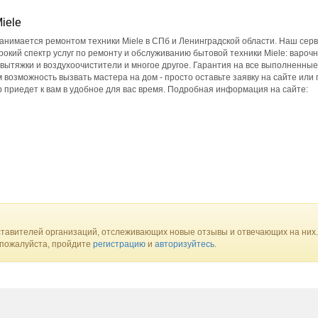
iele
анимается ремонтом техники Miele в СПб и Ленинградской области. Наш сер
окий спектр услуг по ремонту и обслуживанию бытовой техники Miele: вароч
вытяжки и воздухоочистители и многое другое. Гарантия на все выполненны
 возможность вызвать мастера на дом - просто оставьте заявку на сайте или 
 приедет к вам в удобное для вас время. Подробная информация на сайте:
тавителей организаций, отслеживающих новые отзывы и отвечающих на них.
 пожалуйста, пройдите
регистрацию
и
авторизуйтесь
.