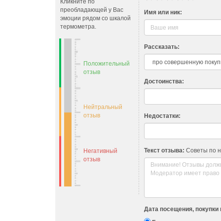
Кликните по
преобладающей у Вас
Имя или ник:
эмоции рядом со шкалой
термометра.
Рассказать:
Положительный
отзыв
Достоинства:
Нейтральный
отзыв
Недостатки:
Текст отзыва:
Советы по 
Негативный
отзыв
Дата посещения, покупки 