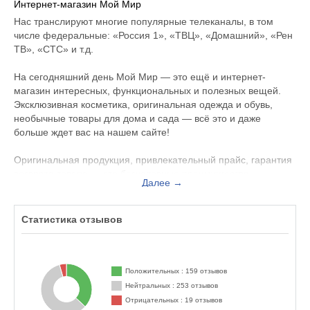
Интернет-магазин Мой Мир
Нас транслируют многие популярные телеканалы, в том
числе федеральные: «Россия 1», «ТВЦ», «Домашний», «Рен
ТВ», «СТС» и т.д.
На сегодняшний день Мой Мир — это ещё и интернет-
магазин интересных, функциональных и полезных вещей.
Эксклюзивная косметика, оригинальная одежда и обувь,
необычные товары для дома и сада — всё это и даже
больше ждет вас на нашем сайте!
Оригинальная продукция, привлекательный прайс, гарантия
возврата товара — это безусловные преимущества
Далее →
компании. Однако особым поводом для гордости мы
считаем нашу клиентоориентированность. Какие бы вопросы
у вас ни возникли относительно товаров или доставки,
Статистика отзывов
профессиональные менеджеры компании с удовольствием
проконсультируют вас в любое время суток!
Также мы предлагаем нашим клиентам программу
Положительных : 159 отзывов
лояльности, выгодные акции и ежедневные
Нейтральных : 253 отзывов
спецпредложения и, конечно же, удобную доставку. Мы
Отрицательных : 19 отзывов