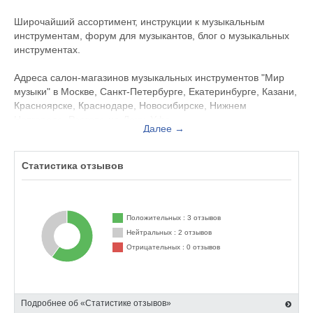
Широчайший ассортимент, инструкции к музыкальным
инструментам, форум для музыкантов, блог о музыкальных
инструментах.
Адреса салон-магазинов музыкальных инструментов "Мир
музыки" в Москве, Санкт-Петербурге, Екатеринбурге, Казани,
Красноярске, Краснодаре, Новосибирске, Нижнем
Новгороде, Ростове-на-Дону, Уфе.
Далее →
Услуги сети магазинов музыкальных инструментов "Мир
Музыки":
Статистика отзывов
- доставка музыкальных инструментов
- музыкальные инструменты в кредит
- гарантийное и послегарантийное обслуживание
Положительных : 3 отзывов
музыкальных инструментов и оборудования в нашем сервис-
Нейтральных : 2 отзывов
центре
Отрицательных : 0 отзывов
- гитарная мастерская
- гибкая системы скидок
- система дисконтных карт
- квалифицированные консультации специалистов
Подробнее об «Статистике отзывов»