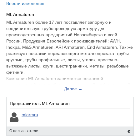
Внести изменения
ML Armaturen
ML Armaturen более 17 лет поставляет запорную и
соединительную трубопроводную арматуру для
производственных предприятий Новосибирска и всей
России. Продукция Европейских производителей: AWH,
Inoxpa, M&S Armaturen, ARI Armaturen, End Armaturen. Так же
реализует поставки нержавеющего металлопроката: трубы
круглые, трубы профильные, листы, уголок, просечно-
вытяжные листы, круги, шестигранники, метизы, резьбовые
фитинги.
Компания ML Armaturen занимается поставкой
нержавеющей запорной и соединительной трубопроводной
Далее →
арматуры. Доступная цена, широкий ассортимент, быстрая
доставка по всей России из Новосибирска.
Компания ML Armaturen занимается поставкой
Представитель ML Armaturen:
нержавеющей запорной и соединительной трубопроводной
mlarmru
арматуры. Доступная цена, широкий ассортимент, быстрая
доставка по всей России из Новосибирска.
О пользователе