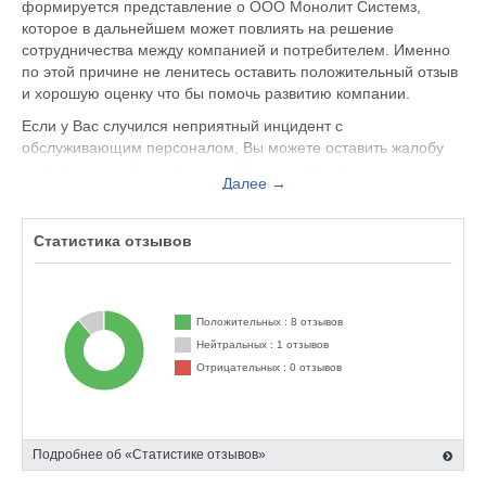
формируется представление о ООО Монолит Системз,
которое в дальнейшем может повлиять на решение
сотрудничества между компанией и потребителем. Именно
по этой причине не ленитесь оставить положительный отзыв
и хорошую оценку что бы помочь развитию компании.
Если у Вас случился неприятный инцидент с
обслуживающим персоналом, Вы можете оставить жалобу
не только на официальном сайте www.mtcorp.ru, но и здесь.
Далее →
Представитель организации ответит на Ваш отзыв и примет
меры по улучшению качества предоставляемых услуг.
Статистика отзывов
ООО Монолит Системз находится по адресу Москва ул.
Мясницкая, 10, стр. 1, вы можете поделиться впечатлением
от посещения данного заведения с будущими посетителями.
Положительных : 8 отзывов
Нейтральных : 1 отзывов
Отрицательных : 0 отзывов
Подробнее об «Статистике отзывов»