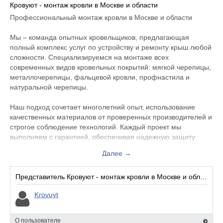
Кровуют - монтаж кровли в Москве и области
Профессиональный монтаж кровли в Москве и области
Мы – команда опытных кровельщиков, предлагающая
полный комплекс услуг по устройству и ремонту крыш любой
сложности. Специализируемся на монтаже всех
современных видов кровельных покрытий: мягкой черепицы,
металлочерепицы, фальцевой кровли, профнастила и
натуральной черепицы.
Наш подход сочетает многолетний опыт, использование
качественных материалов от проверенных производителей и
строгое соблюдение технологий. Каждый проект мы
выполняем с гарантией, обеспечивая надежную защиту
вашего дома на десятилетия.
Далее →
Преимущества работы с нами:
✔ Индивидуальный расчет и подбор материалов
Представитель Кровуют - монтаж кровли в Москве и области:
✔ Квалифицированные мастера с профильным
Krovuyt
образованием
✔ Соблюдение сроков и чистоты на объекте
✔ Официальная гарантия на все виды работ
О пользователе