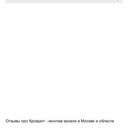
Мы понимаем, что крыша – это основа безопасности и
комфорта вашего дома. Доверьте нам создание идеальной
кровли, и ваш дом обретет не только надежную защиту, но и
эстетически завершенный облик.
Отзывы про Кровуют - монтаж кровли в Москве и области