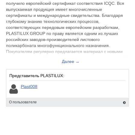
получило европейский сертификат соответствия ICQC. Вся
выпускаемая продукция имеет многочисленные
сертификаты и международные свидетельства. Благодаря
глубокому знанию технологических процессов,
соответствующих передовым европейским разработкам,
PLASTILUX GROUP по праву является одним из лучших
российских заводов-производителей листового
поликарбоната многофункционального назначения.
Покупателям регулярно предлагается материал с новыми
качествами, который расширяет и дополняет производимый
Далее →
ассортимент поликарбонатных изделий.
Источник: https://polikarbonates.com/about-plastilux-group/
Представитель PLASTILUX:
Plast008
О пользователе