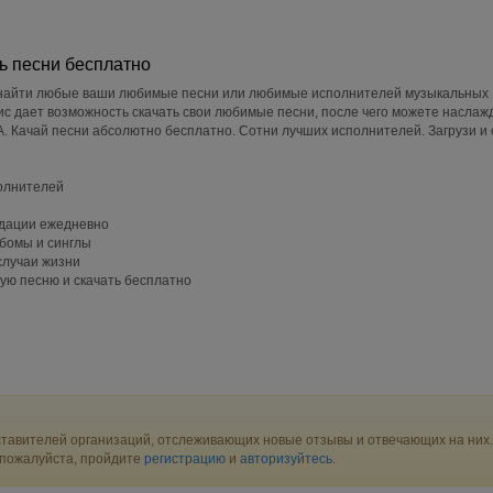
ь песни бесплатно
найти любые ваши любимые песни или любимые исполнителей музыкальных
с дает возможность скачать свои любимые песни, после чего можете наслаж
 Качай песни абсолютно бесплатно. Сотни лучших исполнителей. Загрузи и
полнителей
дации ежедневно
ьбомы и синглы
случаи жизни
ую песню и скачать бесплатно
тавителей организаций, отслеживающих новые отзывы и отвечающих на них.
 пожалуйста, пройдите
регистрацию
и
авторизуйтесь
.