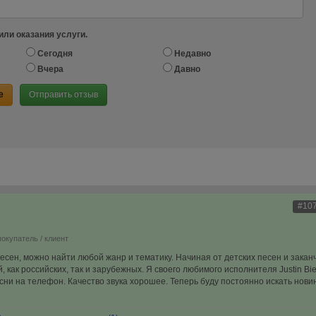
или оказания услуги.
Сегодня
Недавно
Вчера
Давно
е
Отправить отзыв
#10
покупатель / клиент
есен, можно найти любой жанр и тематику. Начиная от детских песен и закан
 как российских, так и зарубежных. Я своего любимого исполнителя Justin Bi
ни на телефон. Качество звука хорошее. Теперь буду постоянно искать новин