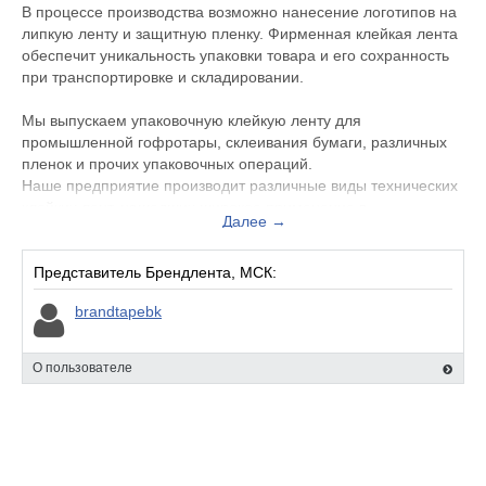
В процессе производства возможно нанесение логотипов на
липкую ленту и защитную пленку. Фирменная клейкая лента
обеспечит уникальность упаковки товара и его сохранность
при транспортировке и складировании.
Мы выпускаем упаковочную клейкую ленту для
промышленной гофротары, склеивания бумаги, различных
пленок и прочих упаковочных операций.
Наше предприятие производит различные виды технических
клейких лент, нашедших широкое применение в
Далее →
промышленности и быту.
Вся продукция сертифицирована.
Представитель Брендлента, МСК:
Мы выпускаем:
brandtapebk
• Клейкая лента с логотипом
• Клейкая промо-лента
• Упаковочная клейкая лента
О пользователе
• Малярная клейкая лента
• Термостойкая малярная лента
• Двусторонняя полипропиленовая клейкая лента
• Двусторонняя клейкая лента на тканевой основе
• Двусторонняя клейкая лента на бумажной основе