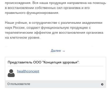
происхождения. Вся наша продукция направлена на помощь
в восстановлении собственных сил организма и его
правильного функционирования.
Наши учёные, в сотрудничестве с различными академиями
наук России, создают функциональную продукцию с
терапевтическим эффектом для восстановления организма
на клеточном уровне.
При создании рецептур мы используем многовековой опыт
Далее →
целителей прошлого, высокие технологии настоящего и
глубокие познания наших учёных в области геронтологии,
нутрициологии, биохимии, физики и математики.
Представитель ООО "Концепция здоровья":
healthconcept
Наши задачи
1. Вырастить растение с содержанием максимального
количества действующих веществ.
О пользователе
2. Собрать конкретные или абсолютно все вещества из
самой клетки растения.
3. Считать длину волны с растения и записать ее на воду
(научный принцип гомеопатии).
4. Получить моноатомные растворы и концентраты из любых