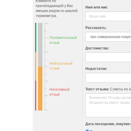
Кликните по
преобладающей у Вас
Имя или ник:
эмоции рядом со шкалой
термометра.
Рассказать:
Положительный
отзыв
Достоинства:
Нейтральный
отзыв
Недостатки:
Текст отзыва:
Советы по 
Негативный
отзыв
Дата посещения, покупки 