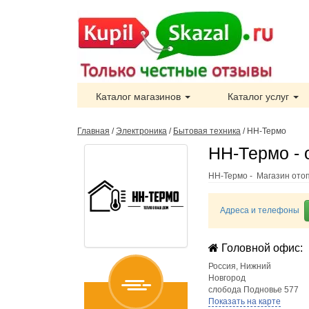
Каталог магазинов
Каталог услуг
Главная
/
Электроника
/
Бытовая техника
/
НН-Термо
НН-Термо - 
НН-Термо - Магазин ото
Адреса и телефоны
Головной офис:
Россия
,
Нижний
Новгород
слобода Подновье 577
Показать на карте