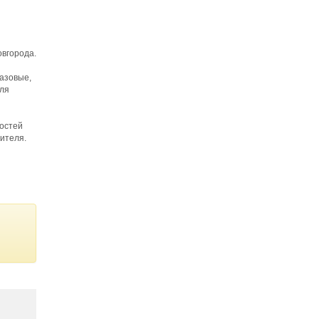
вгорода.
азовые,
для
ностей
ителя.