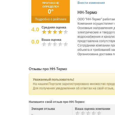
Внести изменения
ПРОГНОЗ НЕ
ОПРЕДЕЛЕН
0°
НН-Термо
Подробно о рейтинге
ООО "НН-Термо" работае
Компания осуществляет п
Средняя оценка
4.0
Основные направления д
электрические и твердот
водоснабжения и канализ
Ваша оценка
0.0
представлена сопутству
Сотрудники компании про
объекта и требований за
Организована доставка п
Отзывы про НН-Термо
Уважаемый пользователь!
На нашем Портале зарегистрировано множество предс
Для получения уведомления об ответах на свой отзыв,
Напишите свой отзыв про НН-Термо:
Эмоция отзыва
Ваша оценка компании