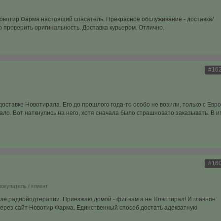
овотир Фарма настоящий спасатель. Прекрасное обслуживание - доставка/
проверить оригинальность. Доставка курьером. Отлично.
#16
оставке Новотирала. Его до прошлого года-то особо не возили, только с Евр
тало. Вот наткнулись на него, хотя сначала было страшновато заказывать. В и
#16
покупатель / клиент
е радиойодтерапии. Приезжаю домой - фиг вам а не Новотирал! И главное
через сайт Новотир Фарма. Единственный способ достать адекватную