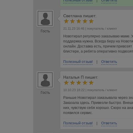
Полезный отзыв!
|
Ответить
Светлана
пишет:
21.11.23 16:46
| покупатель / клиент
Гость
Новотирал регулярно заказываю маме. 
поддержка нужна. Всегда беру на Новоти
онлайн. Доставка есть, причем привозят
блистере, а ребята оперативно подвозят
Полезный отзыв!
|
Ответить
Наталья П
пишет:
10.10.23 18:22
| покупатель / клиент
Гость
Раньше Новотирал заказывала через зна
Заказала здесь. Привезли быстро. Внешн
них, чувствую себя хорошо. Скоро на ана
появился сервис.
Полезный отзыв!
|
Ответить