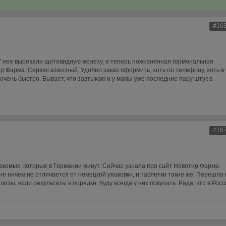
#16
У нее вырезали щитовидную железу, и теперь пожизненная гормональная
р Фарма. Сервис классный. Удобно заказ оформить, хоть по телефону, хоть в
 очень быстро. Бывает, что завтыкаю и у мамы уже последние пару штук в
.
#16
комых, которые в Германии живут. Сейчас узнала про сайт Новотир Фарма.
е ничем не отличается от немецкой упаковки, и таблетки такие же. Перешла 
лизы, если результаты в порядке, буду всегда у них покупать. Рада, что в Рос