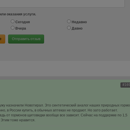
или оказания услуги.
Сегодня
Недавно
Вчера
Давно
е
Отправить отзыв
#16
ужу назначили Новотирал. Это синтетический аналог наших природных гормо
но, в России купить, в обычных аптеках не продают. Но зато работает.
дь от гормонов щитовидки вообще все зависит. Сейчас на поддержке по 1,5
. Этим тоже нравится.