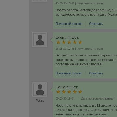
23.05.23 15:42
| покупатель / клиент
Новотирал это настоящее спасение, а Н
менеджеры/стоимость препарата. Можно 
Полезный отзыв!
|
Ответить
Елена
пишет:
15.05.23 17:35
| покупатель / клиент
Это действительно отличный сервис по д
заказывать... а после.. вообще тяжело с
постоянные клиенты! СпасибО!
Полезный отзыв!
|
Ответить
Саша
пишет:
|
30.03.23 19:04
Дата посещения:
давно
| 
Гость
Новотирал мне выписали в Мюнхене посл
никакой альтернативы. Заказываем вот 
заместительную терапию для нас.