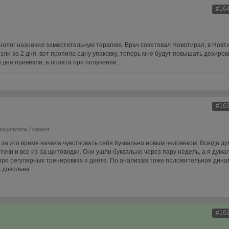
#16
нолог назначил заместительную терапию. Врач советовал Новотирал, в Новт
зли за 2 дня, вот пропила одну упаковку, теперь мне будут повышать дозировк
и дня привезли, а оплата при получении.
#16
покупатель / клиент
 за это время начала чувствовать себя буквально новым человеком. Всегда ду
отеки и все из-за щитовидки. Они ушли буквально через пару недель, а я дума
е при регулярных тренировках и диете. По анализам тоже положительная дина
 довольна.
#16