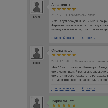
Anna
пишет:
28.07.23 11:13
| покупатель / клиент
Гость
У меня эутиреоидный зоб и мне эндокри
Фарме нашла и заказала. В аптеку приве
потому заказала еще, точно также за тр
Полезный отзыв!
|
Ответить
Оксана
пишет:
|
22.06.23 16:28
Дата посещения:
давно
| 
Гость
Мне 38 лет, принимаю Новотирал 2 года,
что у меня лишний вес, а оказалось это 
что это я просто похудеть не могу, даж
ТТГ держится в пределах нормы, я очень
Полезный отзыв!
|
Ответить
Мария
пишет: