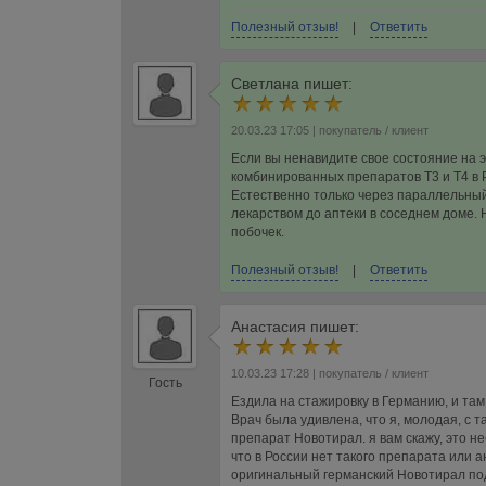
Полезный отзыв!
|
Ответить
Светлана
пишет:
20.03.23 17:05
| покупатель / клиент
Если вы ненавидите свое состояние на э
комбинированных препаратов Т3 и Т4 в 
Естественно только через параллельный
лекарством до аптеки в соседнем доме.
побочек.
Полезный отзыв!
|
Ответить
Анастасия
пишет:
10.03.23 17:28
| покупатель / клиент
Гость
Ездила на стажировку в Германию, и там
Врач была удивлена, что я, молодая, с
препарат Новотирал. я вам скажу, это н
что в России нет такого препарата или 
оригинальный германский Новотирал под