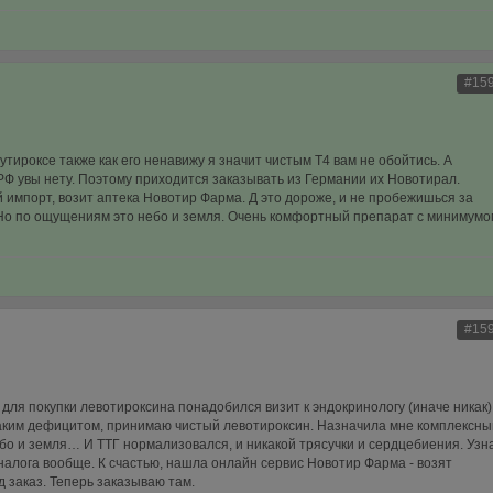
#15
утироксе также как его ненавижу я значит чистым Т4 вам не обойтись. А
РФ увы нету. Поэтому приходится заказывать из Германии их Новотирал.
 импорт, возит аптека Новотир Фарма. Д это дороже, и не пробежишься за
 Но по ощущениям это небо и земля. Очень комфортный препарат с минимумо
#15
 для покупки левотироксина понадобился визит к эндокринологу (иначе никак)
 таким дефицитом, принимаю чистый левотироксин. Назначила мне комплексны
ебо и земля… И ТТГ нормализовался, и никакой трясучки и сердцебиения. Узн
аналога вообще. К счастью, нашла онлайн сервис Новотир Фарма - возят
 заказ. Теперь заказываю там.