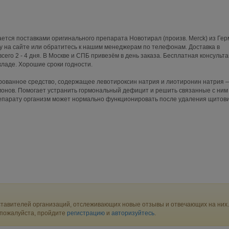
тся поставками оригинального препарата Новотирал (произв. Merck) из Гер
 на сайте или обратитесь к нашим менеджерам по телефонам. Доставка в
сего 2 - 4 дня. В Москве и СПБ привезём в день заказа. Бесплатная консульта
кладе. Хорошие сроки годности.
ованное средство, содержащее левотироксин натрия и лиотиронин натрия 
монов. Помогает устранить гормональный дефицит и решить связанные с ним
епарату организм может нормально функционировать после удаления щитов
тавителей организаций, отслеживающих новые отзывы и отвечающих на них.
 пожалуйста, пройдите
регистрацию
и
авторизуйтесь
.