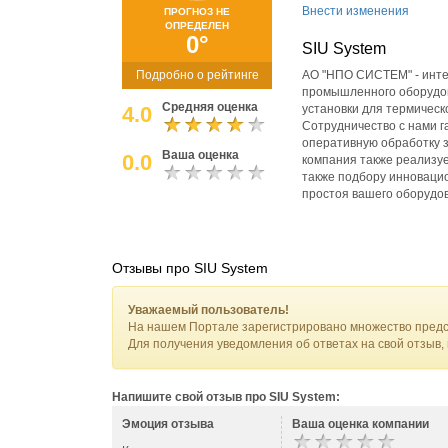
Внести изменения
ПРОГНОЗ НЕ
ОПРЕДЕЛЕН
0°
SIU System
Подробно о рейтинге
АО "НПО СИСТЕМ" - инте
промышленного оборудов
Средняя оценка
4.0
установки для термичес
Сотрудничество с нами г
оперативную обработку з
Ваша оценка
0.0
компания также реализу
также подбору инноваци
простоя вашего оборудо
Отзывы про SIU System
Уважаемый пользователь!
На нашем Портале зарегистрировано множество предс
Для получения уведомления об ответах на свой отзыв,
Напишите свой отзыв про SIU System:
Эмоция отзыва
Ваша оценка компании