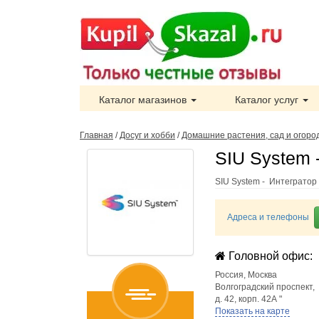
Каталог магазинов
Каталог услуг
Главная
/
Досуг и хобби
/
Домашние растения, сад и огоро
SIU System 
SIU System - Интегратор
Адреса и телефоны
Головной офис:
Россия
,
Москва
Волгоградский проспект,
д. 42, корп. 42А "
Показать на карте