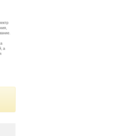
пектр
ния,
вание.
ша
, а
я