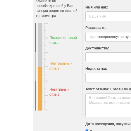
Кликните по
преобладающей у Вас
Имя или ник:
эмоции рядом со шкалой
термометра.
Рассказать:
Положительный
отзыв
Достоинства:
Нейтральный
отзыв
Недостатки:
Текст отзыва:
Советы по 
Негативный
отзыв
Дата посещения, покупки 