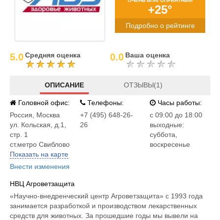
ОЧЕНЬ БЛАГОПРИЯТНЫЙ
+25°
Подробно о рейтинге
Средняя оценка
Ваша оценка
5.0
0.0
ОПИСАНИЕ
ОТЗЫВЫ(1)
Головной офис:
Телефоны:
Часы работы:
Россия
,
Москва
+7 (495) 648-26-
c 09:00 до 18:00
ул. Кoльcкaя, д.1,
26
выходные:
стр. 1
суббота,
ст.метро Свиблово
воскресенье
Показать на карте
Внести изменения
НВЦ Агроветзащита
«Научно-внедренческий центр Агроветзащита» с 1993 года
занимается разработкой и производством лекарственных
средств для животных. За прошедшие годы мы вывели на