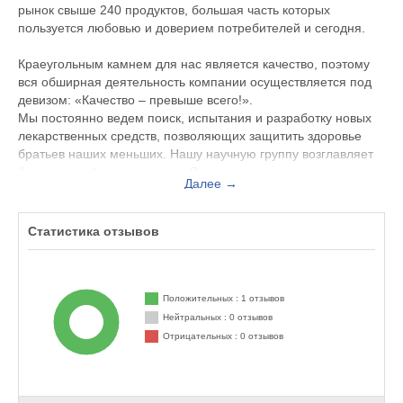
рынок свыше 240 продуктов, большая часть которых
пользуется любовью и доверием потребителей и сегодня.
Краеугольным камнем для нас является качество, поэтому
вся обширная деятельность компании осуществляется под
девизом: «Качество – превыше всего!».
Мы постоянно ведем поиск, испытания и разработку новых
лекарственных средств, позволяющих защитить здоровье
братьев наших меньших. Нашу научную группу возглавляет
Заслуженный деятель науки России, доктор ветеринарных
Далее →
наук, профессор. Под его руководством успешно трудятся
два профессора, два доктора и шесть кандидатов наук.
Более того, по многим проектам мы плодотворно работаем с
Статистика отзывов
ведущими учеными России, за что еще раз выражаем им
свою признательность.
На производстве «НВЦ Агроветзащита», оснащенном самым
Положительных : 1 отзывов
современным оборудованием, трудятся
Нейтральных : 0 отзывов
высококвалифицированные специалисты. ОТК и
Отрицательных : 0 отзывов
лаборатория предприятия оборудованы по последнему
слову техники, что позволяет полностью контролировать
производственный процесс от сырья до выхода готовой