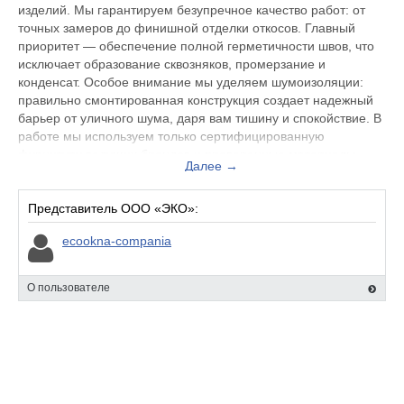
изделий. Мы гарантируем безупречное качество работ: от
точных замеров до финишной отделки откосов. Главный
приоритет — обеспечение полной герметичности швов, что
исключает образование сквозняков, промерзание и
конденсат. Особое внимание мы уделяем шумоизоляции:
правильно смонтированная конструкция создает надежный
барьер от уличного шума, даря вам тишину и спокойствие. В
работе мы используем только сертифицированную
фурнитуру ведущих брендов и проверенные материалы,
Далее →
устойчивые к воздействию влаги и перепадам температур.
Ваш комфорт, тепло и уют — это не просто слова, а наша
главная работа и высшая ценность!
Представитель ООО «ЭКО»:
ecookna-compania
О пользователе