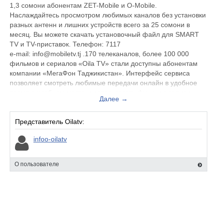
1,3 сомони абонентам ZET-Mobile и O-Mobile.
Наслаждайтесь просмотром любимых каналов без установки
разных антенн и лишних устройств всего за 25 сомони в
месяц. Вы можете скачать установочный файл для SMART
TV и TV-приставок. Телефон: 7117
e-mail: info@mobiletv.tj .170 телеканалов, более 100 000
фильмов и сериалов «Oila TV» стали доступны абонентам
компании «МегаФон Таджикистан». Интерфейс сервиса
позволяет смотреть любимые передачи онлайн в удобное
время в удобном месте и использовать функцию записи
Далее →
нужных программ.
Представитель Oilatv:
infoo-oilatv
О пользователе