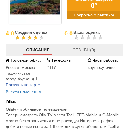
ПРОГНОЗ НЕ ОПРЕДЕЛЕН
0°
Подробно о рейтинге
Средняя оценка
Ваша оценка
4.0
0.0
ОПИСАНИЕ
ОТЗЫВЫ(0)
Головной офис:
Телефоны:
Часы работы:
Россия
,
Москва
7117
круглосуточно
Таджикистан
город Худжанд 1
Показать на карте
Внести изменения
Oilatv
Oilatv - мобильное телевидение.
Теперь смотреть Oila TV в сети Tcell, ZET-Mobile и O-Mobile
можно без ограничения и не расходуя Интернет-трафик
днём и ночью всего за 1,8 сомони в сутки абонентам Tcell и