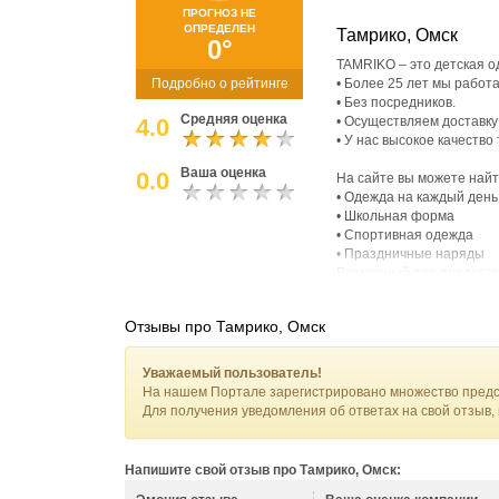
ПРОГНОЗ НЕ
ОПРЕДЕЛЕН
Тамрико, Омск
0°
TAMRIKO – это детская о
Подробно о рейтинге
• Более 25 лет мы работ
• Без посредников.
Средняя оценка
4.0
• Осуществляем доставку 
• У нас высокое качество
Ваша оценка
0.0
На сайте вы можете найт
• Одежда на каждый день
• Школьная форма
• Спортивная одежда
• Праздничные наряды
Размерный ряд представ
Преимущества нашего ин
• Консультации специали
Отзывы про Тамрико, Омск
Мы поможем выбрать това
все интересующие вопро
• Большой выбор детской
Уважаемый пользователь!
На сайте широкий ассорт
На нашем Портале зарегистрировано множество предс
новорожденных, малышей 
Для получения уведомления об ответах на свой отзыв,
• Поставщик детской оде
Мы знаем, как важно кач
реализации трикотаж из
Напишите свой отзыв про Тамрико, Омск:
др.