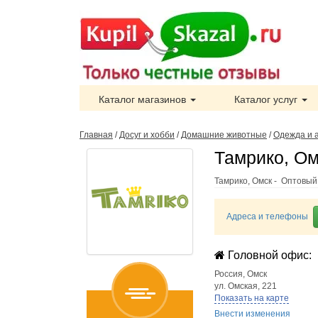
Каталог магазинов
Каталог услуг
Главная
/
Досуг и хобби
/
Домашние животные
/
Одежда и 
Тамрико, Ом
Тамрико, Омск - Оптовый
Адреса и телефоны
Головной офис:
Россия
,
Омск
ул. Омская, 221
Показать на карте
Внести изменения