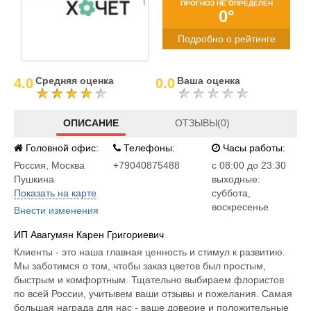
ПРОГНОЗ НЕ ОПРЕДЕЛЕН
0°
Подробно о рейтинге
Средняя оценка
Ваша оценка
4.0
0.0
ОПИСАНИЕ
ОТЗЫВЫ(0)
Головной офис:
Телефоны:
Часы работы:
Россия
,
Москва
+79040875488
c 08:00 до 23:30
Пушкина
выходные:
Показать на карте
суббота,
воскресенье
Внести изменения
ИП Авагумян Карен Григориевич
Клиенты - это наша главная ценность и стимул к развитию.
Мы заботимся о том, чтобы заказ цветов был простым,
быстрым и комфортным. Тщательно выбираем флористов
по всей России, учитывем ваши отзывы и пожелания. Самая
большая награда для нас - ваше доверие и положительные