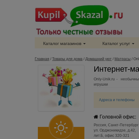
Каталог магазинов
Каталог услуг
Главная
/
Товары для дома
/
Домашний уют
/
Матрасы
/
Onl
Интернет-маг
Only-Unik.ru - необычн
игрушки
Адреса и телефоны
Головной офис:
Россия
,
Санкт-Петербург
ул. Орджоникидзе, д.42,
лит.Б, офис 320-321