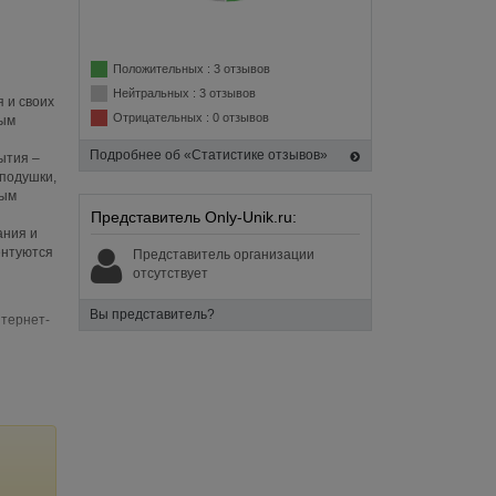
Положительных : 3 отзывов
Нейтральных : 3 отзывов
 и своих
Отрицательных : 0 отзывов
лым
Подробнее об «Статистике отзывов»
ытия –
 подушки,
ным
Представитель Only-Unik.ru:
ания и
ентуются
Представитель организации
отсутствует
Вы представитель?
нтернет-