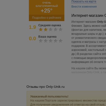
Показать на карте
ОЧЕНЬ
БЛАГОПРИЯТНЫЙ
Внести изменения
+25°
Интернет-магазин O
Подробно о рейтинге
Интернет магазин
Only-U
Средняя оценка
1.9
близких. Здесь можно на
(фонтан для напитков, л
воздушные шары и др.); 
Ваша оценка
0.0
от романтического свида
одеяла и матрасы с нату
подарком. В ассортимент
аэрохоккей, настольный 
др.) В разделах сайта o
с помощью видеороликов.
информация об оплате то
На нашем сайте Вы может
магазином Only-Unik, а 
Отзывы про Only-Unik.ru
Уважаемый пользователь!
На нашем Портале зарегистрировано множество предс
Для получения уведомления об ответах на свой отзыв,