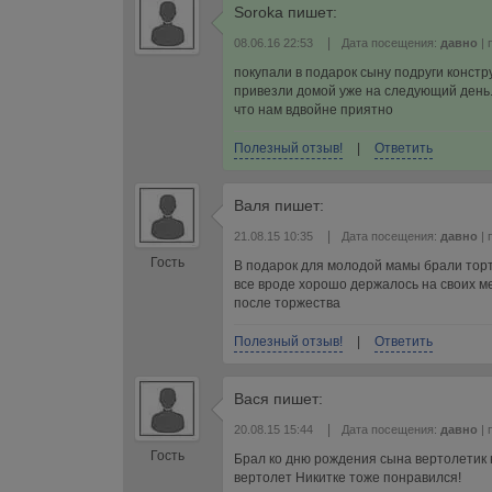
Soroka
пишет:
|
08.06.16 22:53
Дата посещения:
давно
| 
покупали в подарок сыну подруги констр
привезли домой уже на следующий день. 
что нам вдвойне приятно
Полезный отзыв!
|
Ответить
Валя
пишет:
|
21.08.15 10:35
Дата посещения:
давно
| 
Гость
В подарок для молодой мамы брали торт 
все вроде хорошо держалось на своих ме
после торжества
Полезный отзыв!
|
Ответить
Вася
пишет:
|
20.08.15 15:44
Дата посещения:
давно
| 
Гость
Брал ко дню рождения сына вертолетик 
вертолет Никитке тоже понравился!