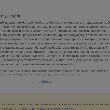
nly-Unik.ru
nik
предлагает большой выбор необычных и оригинальных подарков для себя
йти всё нужное, чтобы сделать ваш праздник ярким, запоминающимся и весе
етающие рыбки, колонки с цветомузыкой, салюты и фейерверки, дискошары,
много моделей и расцветок небесных фонариков, подходящих для любого соб
ния до свадьбы или большого общественного мероприятия. Товары для сна –
ральными наполнителями лучшего качества могут стать полезным и практич
е магазина представлен большой выбор детских игрушек и игр (настольный
футбол, интерактивные игрушки, танцевальные коврики, планшеты для рисов
nly-unik.ru «необычные подарки» и «практичные подарки» многие товары през
 Доставка осуществляется по Москве и Санкт-Петербургу. Более подробная
вара и его доставке размещена на сайте only-unik.ru
е поделиться своими отзывами о качестве услуг и товаров, предлагаемых И
также познакомиться с мнением других клиентов компании.
Далее →
тавителей организаций, отслеживающих новые отзывы и отвечающих на них.
 пожалуйста, пройдите
регистрацию
и
авторизуйтесь
.