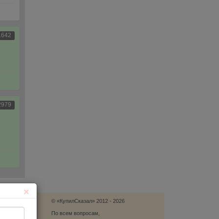
1642
2979
×
© «КупилСказал» 2012 - 2026
язь
По всем вопросам,