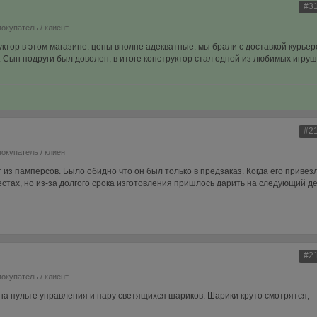
#3
покупатель / клиент
уктор в этом магазине. цены вполне адекватные. мы брали с доставкой курьер
Сын подруги был доволен, в итоге конструктор стал одной из любимых игруш
#2
покупатель / клиент
из памперсов. Было обидно что он был только в предзаказ. Когда его привез
стах, но из-за долгого срока изготовления пришлось дарить на следующий д
#2
покупатель / клиент
на пульте управления и пару светящихся шариков. Шарики круто смотрятся,