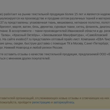
о) работает на рынке текстильной продукции более 15 лет и является наде
иализируется на производстве и продаже оптом различных тканей и материа
x37.ru представлены: упаковочная ткань, мешковина, нетканое полотно, поло
брезент, марля, ватин, бязь, двунитка, суровые ткани, ситец, фланель, диагона
ткани. В ассортименте – ткани производителей Ивановской области и др. рег
 Талка», «Красный Октябрь», «Зиновьевская Мануфактура», «Самойловский
р. На сайте evatex37.ru представлен оптовый прайс-лист. Компания «ЕВА-Тек
ие цены, скидки, быструю доставка с помощью ТК в Москву, Санкт-Петербург,
рг, Нижний Новгород и любой регион России.
те оставить отзывы о качестве текстильной продукции, предлагаемой ООО «
ться с мнением других покупателей.
тавителей организаций, отслеживающих новые отзывы и отвечающих на них.
 пожалуйста, пройдите
регистрацию
и
авторизуйтесь
.