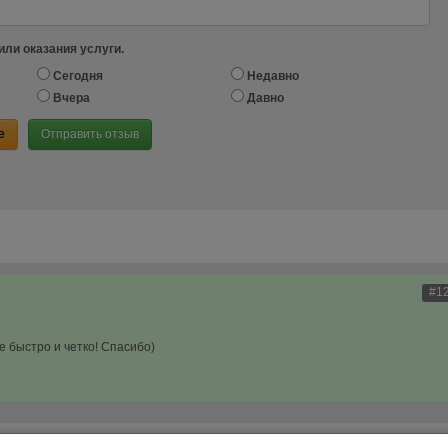
или оказания услуги.
Сегодня
Недавно
Вчера
Давно
е
Отправить отзыв
#1
е быстро и четко! Спасибо)