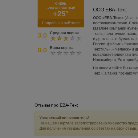
ОЧЕНЬ
БЛАГОПРИЯТНЫЙ
ООО ЕВА-Текс
+25°
ООО «ЕВА-Текс»
(Иванов
Подробно о рейтинге
поставщиком ткани. Спец
каталоге компании evate
Средняя оценка
3.0
ткань, палаточная ткань, 
и др. хлопчатобумажные 
России: фабрик «Красная
Ваша оценка
0.0
Текстиль», «Меланж» и д
предлагает клиентам гибк
Новосибирск, Екатеринбу
На нашем сайте Вы може
Текс», а также познакоми
Отзывы про ЕВА-Текс
Уважаемый пользователь!
На нашем Портале зарегистрировано множество предс
Для получения уведомления об ответах на свой отзыв,