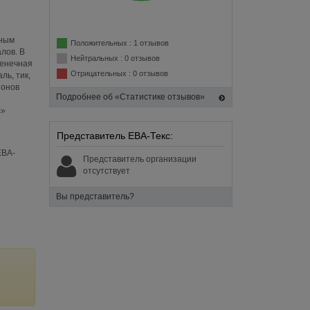
жным
Положительных : 1 отзывов
лов. В
Нейтральных : 0 отзывов
тенечная
Отрицательных : 0 отзывов
ль, тик,
ионов
Подробнее об «Статистике отзывов»
с»
Представитель ЕВА-Текс:
ЕВА-
Представитель организации
отсутствует
Вы представитель?