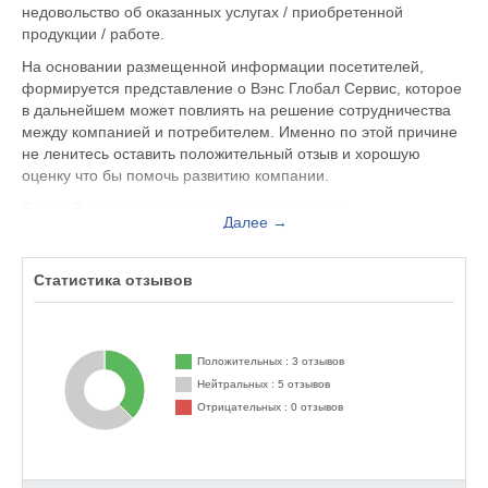
недовольство об оказанных услугах / приобретенной
продукции / работе.
На основании размещенной информации посетителей,
формируется представление о Вэнс Глобал Сервис, которое
в дальнейшем может повлиять на решение сотрудничества
между компанией и потребителем. Именно по этой причине
не ленитесь оставить положительный отзыв и хорошую
оценку что бы помочь развитию компании.
Если у Вас случился неприятный инцидент с
Далее →
обслуживающим персоналом, Вы можете оставить жалобу
не только на официальном сайте wens.global, но и здесь.
Представитель организации ответит на Ваш отзыв и примет
Статистика отзывов
меры по улучшению качества предоставляемых услуг.
Вэнс Глобал Сервис находится по адресу Москва
Пресненская наб., 12, БЦ "Башня Федерация Восток", 12, 6,
Положительных : 3 отзывов
вы можете поделиться впечатлением от посещения данного
Нейтральных : 5 отзывов
заведения с будущими посетителями.
Отрицательных : 0 отзывов