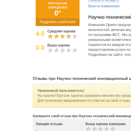
ПРОГНОЗ НЕ
Внести изменения
ОПРЕДЕЛЕН
0°
Научно-техническ
Подробно о рейтинге
Компания Орион предлага
конечностей, включая м
Средняя оценка
4.0
по программе ФСС. Мы п
уникальными косметичес
пациентов на каждом эт
Ваша оценка
0.0
предоставляем услуги по
Подробнее на сайте: orio
Отзывы про Научно-технический инновационный
Уважаемый пользователь!
На нашем Портале зарегистрировано множество предс
Для получения уведомления об ответах на свой отзыв,
Напишите свой отзыв про Научно-технический иннова
Эмоция отзыва
Ваша оценка компании