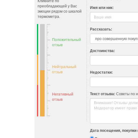
Кликните по
преобладающей у Вас
Имя или ник:
эмоции рядом со шкалой
термометра.
Рассказать:
Положительный
отзыв
Достоинства:
Нейтральный
отзыв
Недостатки:
Текст отзыва:
Советы по 
Негативный
отзыв
Дата посещения, покупки 