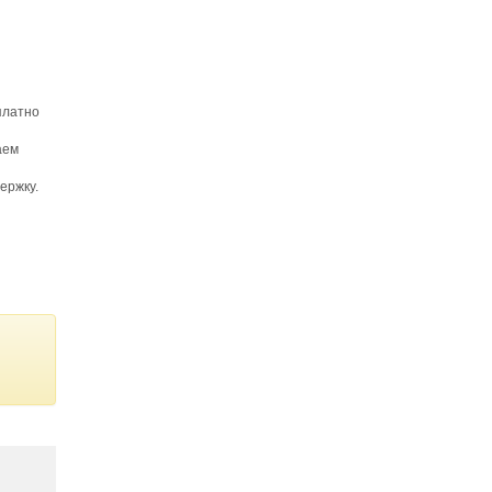
платно
аем
ержку.