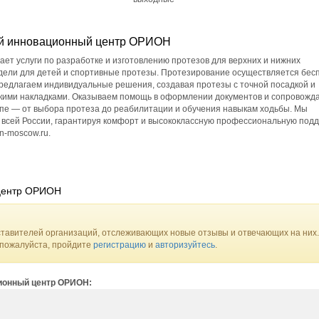
ий инновационный центр ОРИОН
ет услуги по разработке и изготовлению протезов для верхних и нижних
одели для детей и спортивные протезы. Протезирование осуществляется бес
редлагаем индивидуальные решения, создавая протезы с точной посадкой и
кими накладками. Оказываем помощь в оформлении документов и сопровожд
апе — от выбора протеза до реабилитации и обучения навыкам ходьбы. Мы
 всей России, гарантируя комфорт и высококлассную профессиональную подд
n-moscow.ru.
 центр ОРИОН
тавителей организаций, отслеживающих новые отзывы и отвечающих на них.
 пожалуйста, пройдите
регистрацию
и
авторизуйтесь
.
ционный центр ОРИОН: