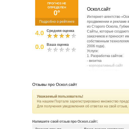
ПРОГНОЗ НЕ
ОПРЕДЕЛЕН
Оскол.сайт
0°
Интернет-агентство «Ос
Подробно о рейтинге
продвижении и рекламе 
из Старого Оскола, Губк
Средняя оценка
4.0
Сайты, которые создаютс
заказчиков и приносят и
собственным технологиям
Ваша оценка
0.0
2006 года).
Услуги:
1. Разработка сайтов:
- визитка
- корпоративный сайт
- интернет-магазин
- информационный порт
- промо сайт
Отзывы про Оскол.сайт
2. Поисковое продвижен
3. Контекстная реклама
4. Разработка логотипа 
Уважаемый пользователь!
На нашем Портале зарегистрировано множество предс
Для получения уведомления об ответах на свой отзыв,
Напишите свой отзыв про Оскол.сайт: