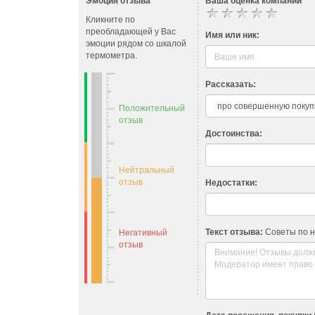
Эмоция отзыва
Ваша оценка компании
Кликните по
преобладающей у Вас
Имя или ник:
эмоции рядом со шкалой
термометра.
Рассказать:
Положительный
отзыв
Достоинства:
Нейтральный
отзыв
Недостатки:
Текст отзыва:
Советы по 
Негативный
отзыв