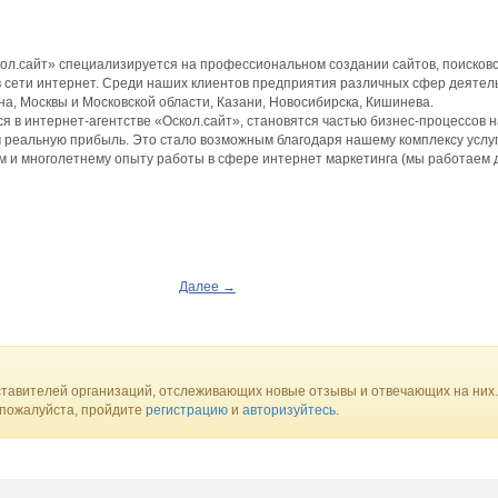
кол.сайт» специализируется на профессиональном создании сайтов, поисков
в сети интернет. Среди наших клиентов предприятия различных сфер деятел
ина, Москвы и Московской области, Казани, Новосибирска, Кишинева.
я в интернет-агентстве «Оскол.сайт», становятся частью бизнес-процессов 
м реальную прибыль. Это стало возможным благодаря нашему комплексу услуг
 и многолетнему опыту работы в сфере интернет маркетинга (мы работаем д
Далее →
ал
ие
и фирменного стиля
тавителей организаций, отслеживающих новые отзывы и отвечающих на них.
 пожалуйста, пройдите
регистрацию
и
авторизуйтесь
.