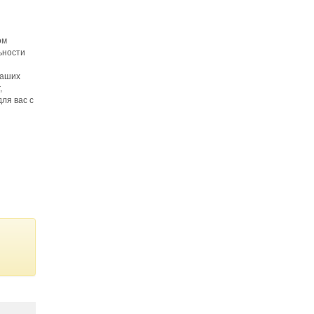
ом
ьности
наших
,
ля вас с