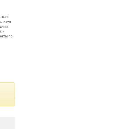
тва и
еализуя
пании
с и
оекты по