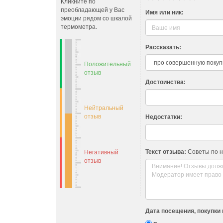
Кликните по
преобладающей у Вас
Имя или ник:
эмоции рядом со шкалой
термометра.
Рассказать:
Положительный
отзыв
Достоинства:
Нейтральный
отзыв
Недостатки:
Текст отзыва:
Советы по 
Негативный
отзыв
Дата посещения, покупки 