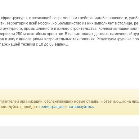
нфраструктуры, отвечающей современным требованиям безопасности, удобс
сти. Территорию всей России, но большинство из них выполняет в столице, р
труктурного, промышленного и жилого строительства. Коллектив нашей ком
авершили 250 масштабных проектов. В наших планах держать намеченный кур
ая в ногу с инновациями в строительных технологиях. Реализуем крупные пр
парк нашей техники с 10 до 68 единиц.
тавителей организаций, отслеживающих новые отзывы и отвечающих на них.
 пожалуйста, пройдите
регистрацию
и
авторизуйтесь
.