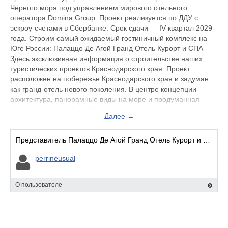
Чёрного моря под управлением мирового отельного
оператора Domina Group. Проект реализуется по ДДУ с
эскроу-счетами в Сбербанке. Срок сдачи — IV квартал 2029
года. Строим самый ожидаемый гостиничный комплекс на
Юге России: Палаццо Де Агой Гранд Отель Курорт и СПА
Здесь эксклюзивная информация о строительстве наших
туристических проектов Краснодарского края. Проект
расположен на побережье Краснодарского края и задуман
как гранд-отель нового поколения. В центре концепции
архитектура, панорамные виды на море и продуманная
курортная среда. Такой формат делает комплекс
Далее →
интересным как для личного отдыха, так и для инвестиций в
курортную недвижимость.
Представитель Палаццо Де Агой Гранд Отель Курорт и СПА 5*:
perrineusual
О пользователе