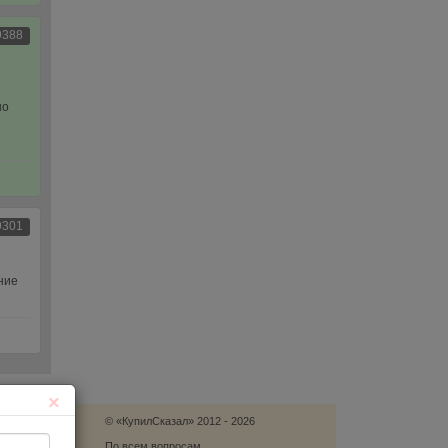
9388
но
9301
ние
×
© «КупилСказал» 2012 - 2026
язь
По всем вопросам,