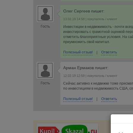
Олег Сергеев
пишет:
13.02.19 14:58
| покупатель / клиент
Гость
Инвестиции в недвижимость - почти все
инвестировать с грамотной оценкой перс
отметить благоприятные условия. На са
приумножить свой капитал.
Полезный отзыв!
|
Ответить
Арман Ермаков
пишет:
12.02.19 12:59
| покупатель / клиент
Гость
Сейчас активно к недвижке тоже присма
по инвестициям в недвижимость США, сп
Полезный отзыв!
|
Ответить
Портал