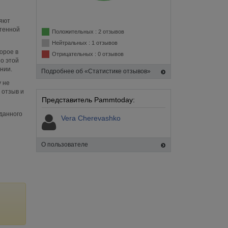
ляют
етенной
Положительных : 2 отзывов
Нейтральных : 1 отзывов
орое в
Отрицательных : 0 отзывов
о этой
нии.
Подробнее об «Статистике отзывов»
 не
 отзыв и
Представитель Pammtoday:
данного
Vera Cherevashko
О пользователе