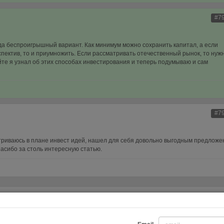
#7
гда беспроигрышный вариант. Как минимум можно сохранить капитал, а если
пектив, то и приумножить. Если рассматривать отечественный рынок, то нуж
йте я узнал об этих способах инвестирования и теперь подумываю и сам
#7
триваюсь в плане инвест идей, нашел для себя довольно выгодным предложе
асибо за столь интересную статью.
Инфо
Обратная св