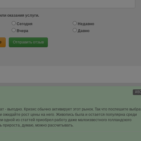
или оказания услуги.
Сегодня
Недавно
Вчера
Давно
е
Отправить отзыв
#8
иат - выгодно. Кризис обычно активирует этот рынок. Так что поспешите выбра
и ожидайте рост цены на него. Живопись была и остается популярна среди
ам одной из статтей приобрел работу даже малоизвестного голландского
ть прироста, думаю, можно рассчитывать.