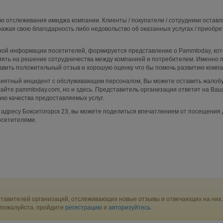
ю отслеживания имиджа компании. Клиенты / покупатели / сотрудники остав
ажая свою благодарность либо недовольство об оказанных услугах / приобр
ой информации посетителей, формируется представление о Pammtoday, кот
ять на решение сотрудничества между компанией и потребителем. Именно п
авить положительный отзыв и хорошую оценку что бы помочь развитию компа
приятный инцидент с обслуживающим персоналом, Вы можете оставить жалобу
айте pammtoday.com, но и здесь. Представитель организации ответит на Ваш
ю качества предоставляемых услуг.
адресу Бокситогорск 23, вы можете поделиться впечатлением от посещения 
осетителями.
тавителей организаций, отслеживающих новые отзывы и отвечающих на них.
 пожалуйста, пройдите
регистрацию
и
авторизуйтесь
.