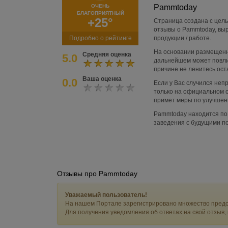
ОЧЕНЬ
Pammtoday
БЛАГОПРИЯТНЫЙ
+25°
Страница создана с цель
отзывы о Pammtoday, выр
Подробно о рейтинге
продукции / работе.
На основании размещенн
Средняя оценка
5.0
дальнейшем может повли
причине не ленитесь ост
Ваша оценка
0.0
Если у Вас случился не
только на официальном с
примет меры по улучшени
Pammtoday находится по 
заведения с будущими п
Отзывы про Pammtoday
Уважаемый пользователь!
На нашем Портале зарегистрировано множество предс
Для получения уведомления об ответах на свой отзыв,