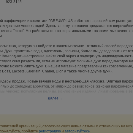
923-3145
ой парфюмерии и косметики PARFUMPLUS работает на российском рынке уже
евал доверие многих людей. Здесь вашему вниманию предлагается широчайш
класса "люкс". Мы работаем только с оригинальными товарами, чье качество
м.
сметика, которую вы найдете в нашем магазине - отличный способ порадова
им. Духи, туалетные воды, одеколоны, лосьоны, бальзамы, дезодоранты от в
 Вам поднять настроение, найти свой образ и подчеркнуть индивидуальность
ствуют себя раздетыми, если не используют любимые духи перед выходом на 
уточно можете купить духи. В нашем магазине представлены как современные,
Boss, Lacoste, Guerlain, Chanel, Dior, а также многие другие духи).
идеры продаж. Новые веяния моды и нестареющая классика. Элитная парф
теплых до холодных ароматов, от мягких до резких тонов; женская парфюмерия
мы унисекс; популярные релизы, эксклюзивные издания, лимитированные ве
да, великолепно оформленные подарочные наборы... Ассортимент ароматов
Далее →
е взыскательные запросы!
тавителей организаций, отслеживающих новые отзывы и отвечающих на них.
 пожалуйста, пройдите
регистрацию
и
авторизуйтесь
.