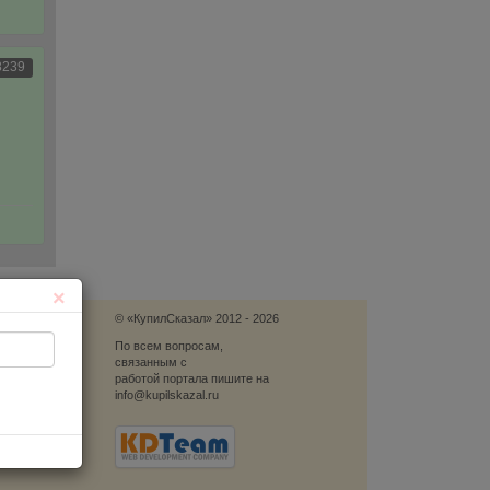
8239
×
© «КупилСказал» 2012 - 2026
язь
По всем вопросам,
связанным с
блеме
работой портала пишите на
info@kupilskazal.ru
ю
ый звонок