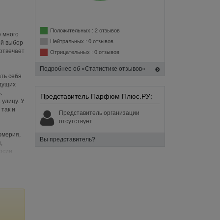
Положительных : 2 отзывов
 много
Нейтральных : 0 отзывов
ий выбор
 отвечает
Отрицательных : 0 отзывов
Подробнее об «Статистике отзывов»
ть себя
едущих
.
Представитель Парфюм Плюс.РУ:
улицу. У
 так и
Представитель организации
отсутствует
юмерия,
Вы представитель?
,
рсии