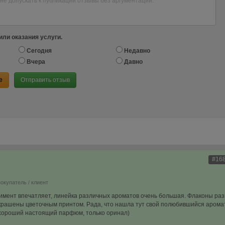
или оказания услуги.
Сегодня
Недавно
Вчера
Давно
е
Отправить отзыв
#16
покупатель / клиент
мент впечатляет, линейка различных ароматов очень большая. Флаконы раз
крашены цветочным принтом. Рада, что нашла тут свой полюбившийся аромат
, хороший настоящий парфюм, только оринал)