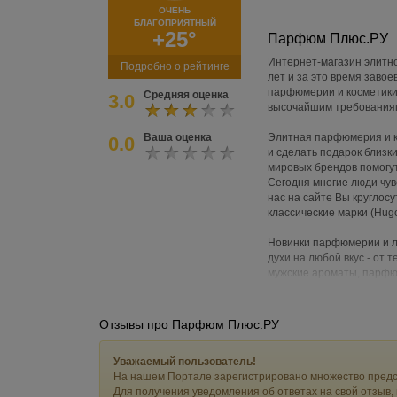
ОЧЕНЬ
БЛАГОПРИЯТНЫЙ
+25°
Парфюм Плюс.РУ
Интернет-магазин элитн
Подробно о рейтинге
лет и за это время заво
парфюмерии и косметики 
Средняя оценка
3.0
высочайшим требования
Ваша оценка
Элитная парфюмерия и ко
0.0
и сделать подарок близк
мировых брендов помогут
Сегодня многие люди чув
нас на сайте Вы круглос
классические марки (Hugo 
Новинки парфюмерии и л
духи на любой вкус - от 
мужские ароматы, парфю
парфюмов, туалетная во
удовлетворит даже самы
Отзывы про Парфюм Плюс.РУ
Уважаемый пользователь!
На нашем Портале зарегистрировано множество предс
Для получения уведомления об ответах на свой отзыв,